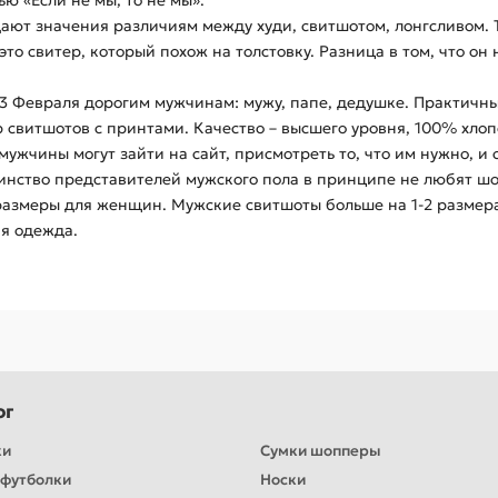
ю «Если не мы, то не мы».
ают значения различиям между худи, свитшотом, лонгсливом. Т
то свитер, который похож на толстовку. Разница в том, что о
3 Февраля дорогим мужчинам: мужу, папе, дедушке. Практичны
свитшотов с принтами. Качество – высшего уровня, 100% хлопок
ужчины могут зайти на сайт, присмотреть то, что им нужно, и 
шинство представителей мужского пола в принципе не любят ш
размеры для женщин. Мужские свитшоты больше на 1-2 размера
ая одежда.
ог
ки
Сумки шопперы
футболки
Носки