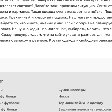
ью «Hakuna matata». Наверняка многие путают или просто не 
дставляет свитшот? Давайте-таки проясним ситуацию. Свитшот –
юшона и карманов. Такая одежда очень комфортна в но?ске. Под
шке. Практичный и классный подарок. Наш магазин предоставл
найдете то, что ищете, именно у нас. Если сюрприз не планиру
ь заказ. Не нужно ходить по магазинам, выбирать, мерить – эт
 Сразу предупреждаем, что на сайте указаны размеры для же
юшона с запасом в размере. Крутая одежда – свободная одежда
ог
ки
Сумки шопперы
футболки
Носки
ые футболки
Термонаклейки на одежду
 футболки
Защитные пленки на телефоны