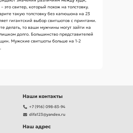
придают значения различиям между худи,
 это свитер, который похож на толстовку.
арите такую толстовку без капюшона на 23
яет гигантский выбор свитшотов с принтами.
ете делать, то ваши мужчины могут зайти на
о слишком долго. Большинство представителей
нщин. Мужские свитшоты больше на 1-2
.
Наши контакты
+7 (916) 098-83-94
difa123@yandex.ru
Наш адрес