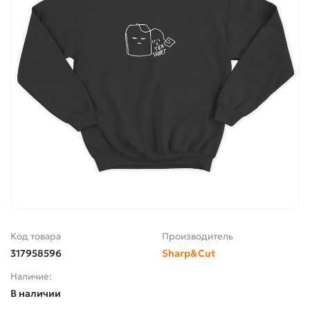
Код товара
Производитель
317958596
Sharp&Cut
Наличие:
В наличии