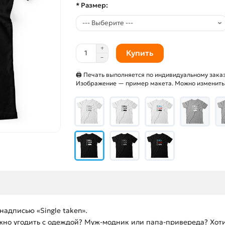
* Размер:
Купить
🖨 Печать выполняется по индивидуальному заказ
Изображение — пример макета. Можно изменить и
адписью «Single taken».
ожно угодить с одеждой? Муж-модник или папа-привереда? Хоти