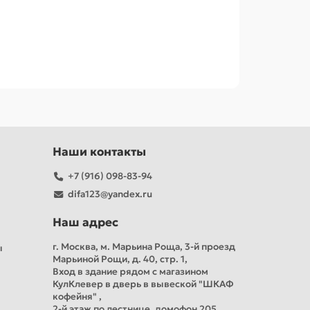
Наши контакты
+7 (916) 098-83-94
difa123@yandex.ru
Наш адрес
г. Москва, м. Марьина Роща, 3-й проезд
ы
Марьиной Рощи, д. 40, стр. 1,
Вход в здание рядом с магазином
КулКлевер в дверь в вывеской "ШКАФ
кофейня" ,
2-й этаж по лестнице, домофон 205,