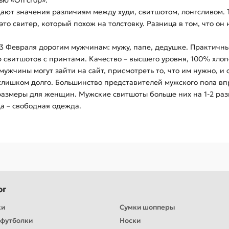
ю «Oh crop».
ают значения различиям между худи, свитшотом, лонгсливом. Т
то свитер, который похож на толстовку. Разница в том, что о
3 Февраля дорогим мужчинам: мужу, папе, дедушке. Практичны
свитшотов с принтами. Качество – высшего уровня, 100% хлопок
мужчины могут зайти на сайт, присмотреть то, что им нужно, и 
о слишком долго. Большинство представителей мужского пола в
размеры для женщин. Мужские свитшоты больше них на 1-2 разм
а – свободная одежда.
ог
ки
Сумки шопперы
футболки
Носки