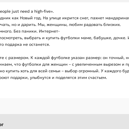
le just need a high-five».
ик как Новый год. На улице икрится снег, пахнет мандаринам
учать, но и дарить. Мы, женщины, любим радовать близких.
много. Без паники. Интернет-
посмотреть, выбрать и купить футболки маме, бабушке, дочке.
о подарка не останется.
е с размером. К каждой футболке указан размер: он точный, н
инаем, что футболки для женщин – с увеличенным вырезом и 
о купить хоть для всей семьи – выбор огромный. У каждого бу
роют подарки, улыбнутся и поделятся этим счастьем.
ог