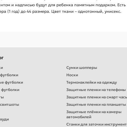
интом и надписью будут для ребенка памятным подарком. Есть 
мера (1 год) до 44 размера. Цвет ткани – однотонный, унисекс.
ог
ки
Сумки шопперы
футболки
Носки
ые футболки
Термонаклейки на одежду
 футболки
Защитные пленки на телефоны
ты
Защитные пленки на смарт час
 свитшоты
Защитные пленки на планшеты
Защитные плёнки на камеры
автомобилей
худи
Станки для заточки инструмен