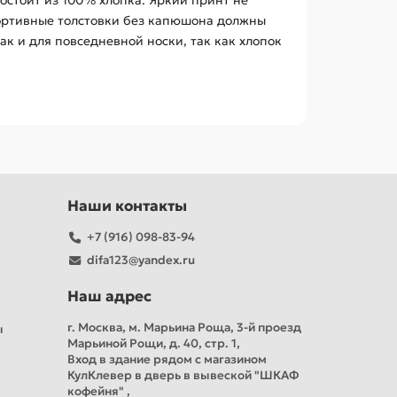
остоит из 100% хлопка. Яркий принт не
спортивные толстовки без капюшона должны
к и для повседневной носки, так как хлопок
Наши контакты
+7 (916) 098-83-94
difa123@yandex.ru
Наш адрес
г. Москва, м. Марьина Роща, 3-й проезд
ы
Марьиной Рощи, д. 40, стр. 1,
Вход в здание рядом с магазином
КулКлевер в дверь в вывеской "ШКАФ
кофейня" ,