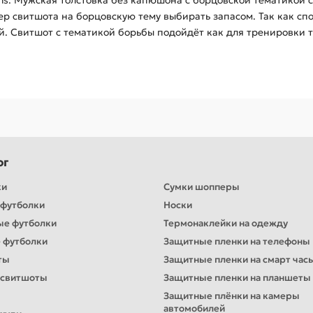
. Мужская толстовка без капюшона с борцовской тематикой с
мер свитшота на борцовскую тему выбирать запасом. Так как 
й. Свитшот с тематикой борьбы подойдёт как для тренировки та
ог
ки
Сумки шопперы
футболки
Носки
ые футболки
Термонаклейки на одежду
 футболки
Защитные пленки на телефоны
ты
Защитные пленки на смарт час
 свитшоты
Защитные пленки на планшеты
Защитные плёнки на камеры
автомобилей