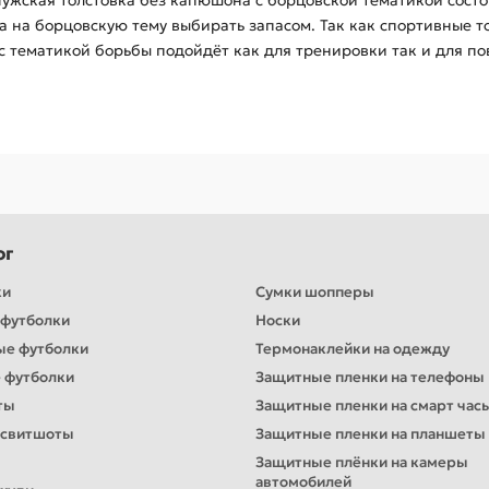
Мужская толстовка без капюшона с борцовской тематикой состо
та на борцовскую тему выбирать запасом. Так как спортивные 
с тематикой борьбы подойдёт как для тренировки так и для по
ог
ки
Сумки шопперы
футболки
Носки
ые футболки
Термонаклейки на одежду
 футболки
Защитные пленки на телефоны
ты
Защитные пленки на смарт час
 свитшоты
Защитные пленки на планшеты
Защитные плёнки на камеры
автомобилей