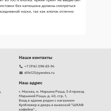
ит из 100% хлопка. Яркий принт не выцветает
толстовки без капюшона должны смотреться
вседневной носки, так как хлопок отлично
Наши контакты
+7 (916) 098-83-94
difa123@yandex.ru
Наш адрес
г. Москва, м. Марьина Роща, 3-й проезд
ы
Марьиной Рощи, д. 40, стр. 1,
Вход в здание рядом с магазином
КулКлевер в дверь в вывеской "ШКАФ
кофейня" ,