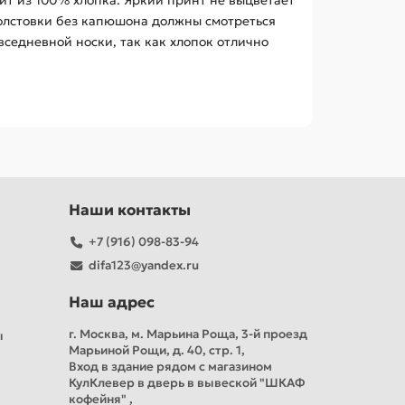
ит из 100% хлопка. Яркий принт не выцветает
толстовки без капюшона должны смотреться
вседневной носки, так как хлопок отлично
Наши контакты
+7 (916) 098-83-94
difa123@yandex.ru
Наш адрес
г. Москва, м. Марьина Роща, 3-й проезд
ы
Марьиной Рощи, д. 40, стр. 1,
Вход в здание рядом с магазином
КулКлевер в дверь в вывеской "ШКАФ
кофейня" ,