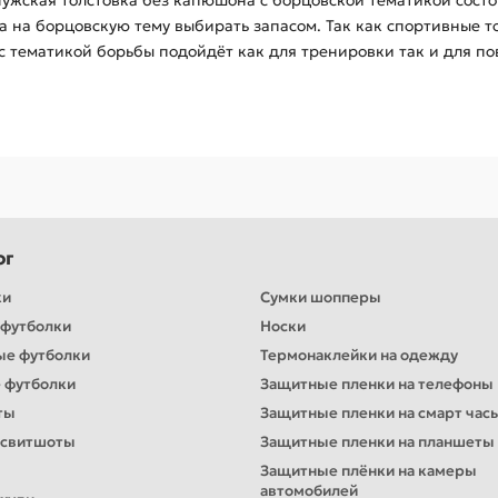
Мужская толстовка без капюшона с борцовской тематикой состо
та на борцовскую тему выбирать запасом. Так как спортивные 
с тематикой борьбы подойдёт как для тренировки так и для по
ог
ки
Сумки шопперы
футболки
Носки
ые футболки
Термонаклейки на одежду
 футболки
Защитные пленки на телефоны
ты
Защитные пленки на смарт час
 свитшоты
Защитные пленки на планшеты
Защитные плёнки на камеры
автомобилей