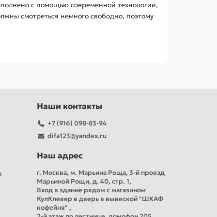
ыполнено с помощью современной технологии,
олжны смотреться немного свободно, поэтому
Наши контакты
+7 (916) 098-83-94
difa123@yandex.ru
Наш адрес
г. Москва, м. Марьина Роща, 3-й проезд
ы
Марьиной Рощи, д. 40, стр. 1,
Вход в здание рядом с магазином
КулКлевер в дверь в вывеской "ШКАФ
кофейня" ,
2-й этаж по лестнице, домофон 205,