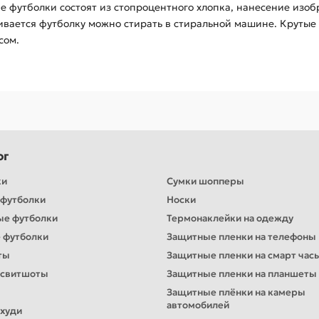
ие футболки состоят из стопроцентного хлопка, нанесение из
чивается футболку можно стирать в стиральной машине. Круты
сом.
ог
ки
Сумки шопперы
футболки
Носки
ые футболки
Термонаклейки на одежду
 футболки
Защитные пленки на телефоны
ты
Защитные пленки на смарт час
 свитшоты
Защитные пленки на планшеты
Защитные плёнки на камеры
автомобилей
худи