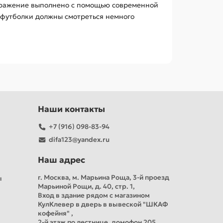
ображение выполнено с помощью современной
е футболки должны смотреться немного
Наши контакты
+7 (916) 098-83-94
difa123@yandex.ru
Наш адрес
г. Москва, м. Марьина Роща, 3-й проезд
ы
Марьиной Рощи, д. 40, стр. 1,
Вход в здание рядом с магазином
КулКлевер в дверь в вывеской "ШКАФ
кофейня" ,
2-й этаж по лестнице, домофон 205,