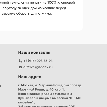
енной технологии печати на 100% хлопковой
по уходу за одеждой из хлопка: перед
ь высокие обороты для отжима.
Наши контакты
+7 (916) 098-83-94
difa123@yandex.ru
Наш адрес
г. Москва, м. Марьина Роща, 3-й проезд
ы
Марьиной Рощи, д. 40, стр. 1,
Вход в здание рядом с магазином
КулКлевер в дверь в вывеской "ШКАФ
кофейня" ,
2-й этаж по лестнице, домофон 205,