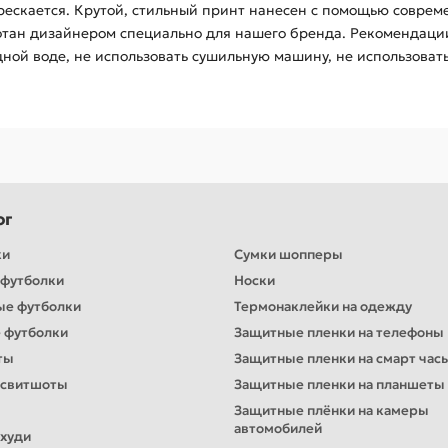
рескается. Крутой, стильный принт нанесен с помощью соврем
тан дизайнером специально для нашего бренда. Рекомендации 
дной воде, не использовать сушильную машину, не использоват
ог
ки
Сумки шопперы
футболки
Носки
ые футболки
Термонаклейки на одежду
 футболки
Защитные пленки на телефоны
ты
Защитные пленки на смарт час
 свитшоты
Защитные пленки на планшеты
Защитные плёнки на камеры
автомобилей
худи