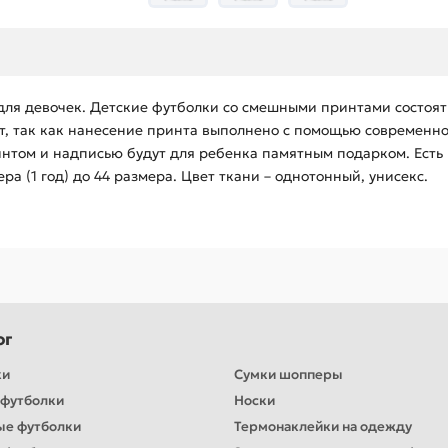
для девочек. Детские футболки со смешными принтами состоят
ает, так как нанесение принта выполнено с помощью современн
интом и надписью будут для ребенка памятным подарком. Есть 
мера (1 год) до 44 размера. Цвет ткани – однотонный, унисекс.
ог
ки
Сумки шопперы
футболки
Носки
ые футболки
Термонаклейки на одежду