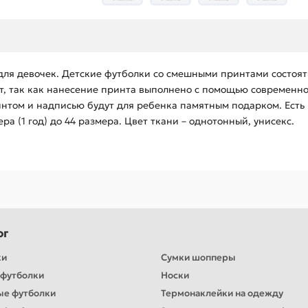
для девочек. Детские футболки со смешными принтами состоят
ает, так как нанесение принта выполнено с помощью современн
интом и надписью будут для ребенка памятным подарком. Есть 
мера (1 год) до 44 размера. Цвет ткани – однотонный, унисекс.
ог
ки
Сумки шопперы
футболки
Носки
ые футболки
Термонаклейки на одежду