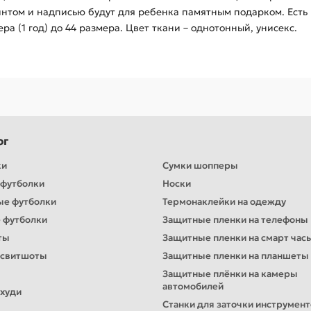
интом и надписью будут для ребенка памятным подарком. Есть 
мера (1 год) до 44 размера. Цвет ткани – однотонный, унисекс.
ог
ки
Сумки шопперы
футболки
Носки
ые футболки
Термонаклейки на одежду
 футболки
Защитные пленки на телефоны
ты
Защитные пленки на смарт час
 свитшоты
Защитные пленки на планшеты
Защитные плёнки на камеры
автомобилей
худи
Станки для заточки инструмен