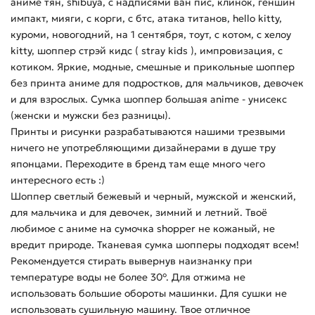
аниме тян, shibuya, с надписями ван пис, клинок, геншин
импакт, мияги, с корги, с бтс, атака титанов, hello kitty,
куроми, новогодний, на 1 сентября, тоут, с котом, с хелоу
kitty, шоппер стрэй кидс ( stray kids ), импровизация, с
котиком. Яркие, модные, смешные и прикольные шоппер
без принта аниме для подростков, для мальчиков, девочек
и для взрослых. Сумка шоппер большая anime - унисекс
(женски и мужски без разницы).
Принты и рисунки разрабатываются нашими трезвыми
ничего не употребляющими дизайнерами в душе тру
японцами. Переходите в бренд там еще много чего
интересного есть :)
Шоппер светлый бежевый и черный, мужской и женский,
для мальчика и для девочек, зимний и летний. Твоё
любимое с аниме на сумочка shopper не кожаный, не
вредит природе. Тканевая сумка шопперы подходят всем!
Рекомендуется стирать вывернув наизнанку при
температуре воды не более 30°. Для отжима не
использовать большие обороты машинки. Для сушки не
использовать сушильную машину. Твое отличное