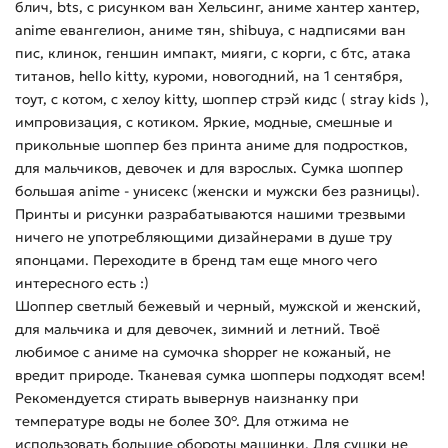
блич, bts, с рисунком ван Хельсинг, аниме хантер хантер,
anime евангелион, аниме тян, shibuya, с надписями ван
пис, клинок, геншин импакт, мияги, с корги, с бтс, атака
титанов, hello kitty, куроми, новогодний, на 1 сентября,
тоут, с котом, с хелоу kitty, шоппер стрэй кидс ( stray kids ),
импровизация, с котиком. Яркие, модные, смешные и
прикольные шоппер без принта аниме для подростков,
для мальчиков, девочек и для взрослых. Сумка шоппер
большая anime - унисекс (женски и мужски без разницы).
Принты и рисунки разрабатываются нашими трезвыми
ничего не употребляющими дизайнерами в душе тру
японцами. Переходите в бренд там еще много чего
интересного есть :)
Шоппер светлый бежевый и черный, мужской и женский,
для мальчика и для девочек, зимний и летний. Твоё
любимое с аниме на сумочка shopper не кожаный, не
вредит природе. Тканевая сумка шопперы подходят всем!
Рекомендуется стирать вывернув наизнанку при
температуре воды не более 30°. Для отжима не
использовать большие обороты машинки. Для сушки не