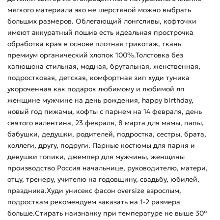
мягкого материала эко не шерстяной можно выбрать
больших размеров. Облегающий лонгсливы, кофточки
имеют аккуратный пошив есть идеальная прострочка
обработка края в основе плотная трикотаж, ткань
премиум органический хлопок 100%.Толстовка без
капюшона стильная, модная, брутальная, женственная,
подростковая, детская, комфортная зип худи туника
укороченная как подарок любимому и любимой лп
женщине мужчине на день рождения, happy birthday,
новый год пижамы, кофты с парнем на 14 февраля, день
святого валентина, 23 февраля, 8 марта для мамы, папы,
бабушки, дедушки, родителей, подростка, сестры, брата,
коллеги, другу, подруги. Парные костюмы для парня и
девушки топики, джемпер для мужчины, женщины
производство Россия начальнице, руководителю, матери,
отцу, тренеру, учителю на годовщину, свадьбу, юбилей,
праздника.Худи унисекс фасон oversize взрослым,
подросткам рекомендуем заказать на 1-2 размера
больше.Стирать наизнанку при температуре не выше 30°