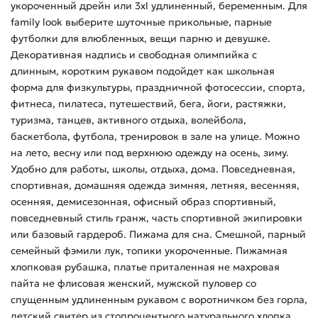
укороченный дрейн или 3xl удлиненный, беременным. Для
family look выберите шуточные прикольные, парные
футболки для влюбленных, вещи парню и девушке.
Декоративная надпись и свободная олимпийка с
длинным, коротким рукавом подойдет как школьная
форма для физкультуры, праздничной фотосессии, спорта,
фитнеса, пилатеса, путешествий, бега, йоги, растяжки,
туризма, танцев, активного отдыха, волейбола,
баскетбола, футбола, тренировок в зале на улице. Можно
на лето, весну или под верхнюю одежду на осень, зиму.
Удобно для работы, школы, отдыха, дома. Повседневная,
спортивная, домашняя одежда зимняя, летняя, весенняя,
осенняя, демисезонная, офисный образ спортивный,
повседневный стиль гранж, часть спортивной экипировки
или базовый гардероб. Пижама для сна. Смешной, парный
семейный фэмили лук, топики укороченные. Пижамная
хлопковая рубашка, платье приталенная не махровая
пайта не флисовая женский, мужской пуловер со
спущенным удлиненным рукавом с воротничком без горла,
детский свитер из стопроцентного натурального хлопка