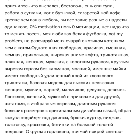
приснилось что выспался, бестолочь, ешь спи тупи,
работаю сутками, кот с бутылкой, сигаретой мой кофе
крепче чем ваша любовь, вы все такие разные а надоели
одинаково, 0% motivation ноль 0 мотивации, нет надо что-
то менять поесть, моя любимая белая футболка, not my
problem, не разочаруй меня очаруй с котиком котенком
мем с котом.Однотонная свободная, красивая, смешная,
мемная, прикольная, широкая аниме кофта, трикотажная,
пляжная, женская, мужская, с коротким рукавом, круглым
вырезом горлом без карманов, молнией, именные майки
имеют свободный удлиненный крой из хлопкового
трикотажа, базовая модель для высоких невысоких
женщин, мужчин, парней, мальчиков, девушек, девочек.
Лонгслив, женский, мужской с приколами для друзей,
цитатами, с v-образным вырезом, длинным рукавом
больших размеров с оригинальным дизайном casual, образ
кэжуал подойдет под джинсы, брюки, куртку, пиджак,
толстовку, кроссовки, ботинки на большой толстой
подошве. Округлая горловина, прямой покрой свитшот