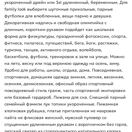
укороченный дрейн или 3xl удлиненный, беременным. Для
family look выберите шуточные прикольные, парные
футболки для влюбленных, вещи парню и девушке.
Декоративная надпись и свободная олимпийка с
длинным, коротким рукавом подойдет как школьная
форма для физкультуры, праздничной фотосессии, спорта,
фитнеса, пилатеса, путешествий, бега, йоги, растяжки,
туризма, танцев, активного отдыха, волейбола,
баскетбола, футбола, тренировок в зале на улице. Можно
на лето, весну или под верхнюю одежду на осень, зиму.
Удобно для работы, школы, отдыха, дома. Повседневная,
спортивная, домашняя одежда зимняя, летняя, весенняя,
осенняя, демисезонная, офисный образ спортивный
повседневный стиль гранж, часть спортивной экипировки
или базовый гардероб. Пижама для сна. Смешной парный
семейный фэмили лук топики укороченные. Пижамная
хлопковая рубашка, платье приталенная не махровая
пайта не флисовая женский, мужской пуловер со
спущенным удлиненным рукавом с воротничком без горла,
детский свитер из стопроцентного натурального хлопка