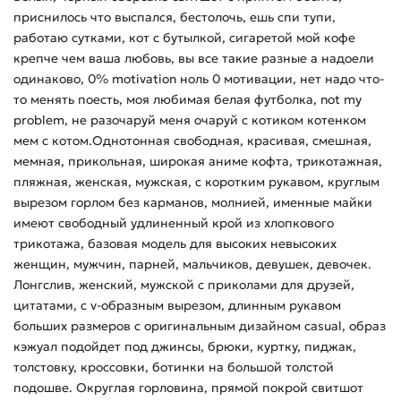
приснилось что выспался, бестолочь, ешь спи тупи,
работаю сутками, кот с бутылкой, сигаретой мой кофе
крепче чем ваша любовь, вы все такие разные а надоели
одинаково, 0% motivation ноль 0 мотивации, нет надо что-
то менять поесть, моя любимая белая футболка, not my
problem, не разочаруй меня очаруй с котиком котенком
мем с котом.Однотонная свободная, красивая, смешная,
мемная, прикольная, широкая аниме кофта, трикотажная,
пляжная, женская, мужская, с коротким рукавом, круглым
вырезом горлом без карманов, молнией, именные майки
имеют свободный удлиненный крой из хлопкового
трикотажа, базовая модель для высоких невысоких
женщин, мужчин, парней, мальчиков, девушек, девочек.
Лонгслив, женский, мужской с приколами для друзей,
цитатами, с v-образным вырезом, длинным рукавом
больших размеров с оригинальным дизайном casual, образ
кэжуал подойдет под джинсы, брюки, куртку, пиджак,
толстовку, кроссовки, ботинки на большой толстой
подошве. Округлая горловина, прямой покрой свитшот