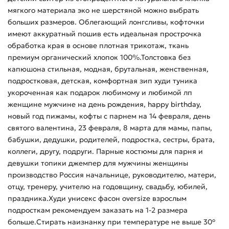
мягкого материала эко не шерстяной можно выбрать
больших размеров. Облегающий лонгсливы, кофточки
имеют аккуратный пошив есть идеальная прострочка
обработка края в основе плотная трикотаж, ткань
премиум органический хлопок 100%.Толстовка без
капюшона стильная, модная, брутальная, женственная,
подростковая, детская, комфортная зип худи туника
укороченная как подарок любимому и любимой лп
женщине мужчине на день рождения, happy birthday,
новый год пижамы, кофты с парнем на 14 февраля, день
святого валентина, 23 февраля, 8 марта для мамы, папы,
бабушки, дедушки, родителей, подростка, сестры, брата,
коллеги, другу, подруги. Парные костюмы для парня и
девушки топики джемпер для мужчины женщины
производство Россия начальнице, руководителю, матери,
отцу, тренеру, учителю на годовщину, свадьбу, юбилей,
праздника.Худи унисекс фасон oversize взрослым
подросткам рекомендуем заказать на 1-2 размера
больше.Стирать наизнанку при температуре не выше 30°