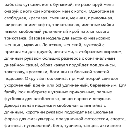
работаю сутками, кот с бутылкой, не разочаруй меня
очаруй с котиком котенком мем с котом. Однотонная
свободная, красивая, смешная, мемная, прикольная,
широкая аниме кофта, трикотажная, именные майки
имеют свободный удлиненный крой из хлопкового
трикотажа, базовая модель для высоких невысоких
женщин, мужчин. Лонгслив, женский, мужской с
приколами для друзей, цитатами, с v-образным вырезом,
длинным рукавом больших размеров с оригинальным
дизайном casual, образ кэжуал подойдет под джинсы,
толстовку, кроссовки, ботинки на большой толстой
подошве. Округлая горловина, прямой покрой свитшот
укороченный дрейн или 3xl удлиненный, беременным. Для
family look выберите шуточные прикольные, парные
футболки для влюбленных, вещи парню и девушке.
Декоративная надпись и свободная олимпийка с
длинным, коротким рукавом подойдет как школьная
форма для физкультуры, праздничной фотосессии, спорта,
фитнеса, путешествий, бега, туризма, танцев, активного