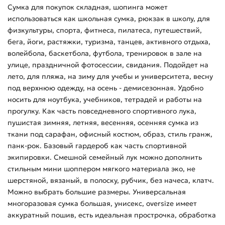
Сумка для покупок складная, шопинга может
использоваться как школьная сумка, рюкзак в школу, для
физкультуры, спорта, фитнеса, пилатеса, путешествий,
бега, йоги, растяжки, туризма, танцев, активного отдыха,
волейбола, баскетбола, футбола, тренировок в зале на
улице, праздничной фотосессии, свидания. Подойдет на
лето, для пляжа, на зиму для учебы и университета, весну
под верхнюю одежду, на осень - демисезонная. Удобно
носить для ноутбука, учебников, тетрадей и работы на
прогулку. Как часть повседневного спортивного лука,
пушистая зимняя, летняя, весенняя, осенняя сумка из
ткани под сарафан, офисный костюм, образ, стиль гранж,
панк-рок. Базовый гардероб как часть спортивной
экипировки. Смешной семейный лук можно дополнить
стильным мини шоппером мягкого материала эко, не
шерстяной, вязаный, в полоску, рубчик, без начеса, клатч.
Можно выбрать большие размеры. Универсальная
многоразовая сумка большая, унисекс, oversize имеет
аккуратный пошив, есть идеальная прострочка, обработка