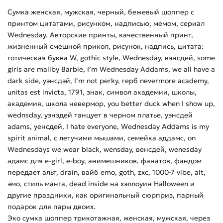
Сумка женская, мужская, черный, бежевый шоппер с
принтом цитатами, рисунком, надписью, мемом, сериал
Wednesday. Авторские принты, качественный принт,
жизненный смешной прикол, рисунок, надпись, цитата:
готическая буква W, gothic style, Wednesday, вэнсдей, some
girls are maliby Barbie, I’m Wednesday Addams, we all have a
dark side, уэнсдэй, I’m not perky, герб nevermore academy,
unitas est invicta, 1791, знак, символ академии, школы,
академия, школа невермор, you better duck when I show up,
wednsday, уэнздей танцует в черном платье, уэнсдей
adams, уенсдей, I hate everyone, Wednesday Addams is my
spirit animal, с летучими мышами, семейка аддамс, on
Wednesdays we wear black, wensday, венсдей, wenesday
адамс для e-girl, e-boy, анимешников, фанатов, фандом
передает альт, drain, вайб emo, goth, zxc, 1000-7 vibe, alt,
эмо, стиль манга, dead inside на хэллоуин Halloween и
другие праздники, как оригинальный сюрприз, парный
подарок для пары двоих.
Эко сумка шоппер трикотажная, женская, мужская, через