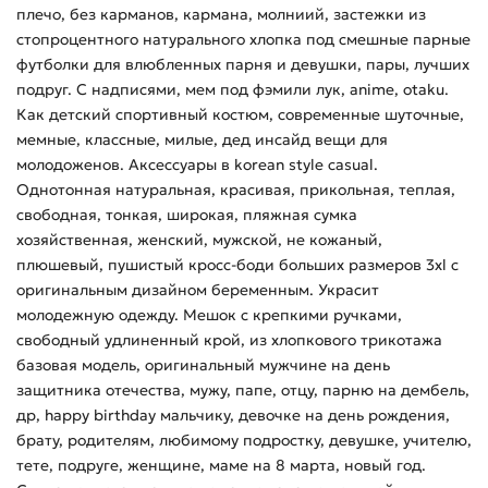
плечо, без карманов, кармана, молниий, застежки из
стопроцентного натурального хлопка под смешные парные
футболки для влюбленных парня и девушки, пары, лучших
подруг. С надписями, мем под фэмили лук, anime, otaku.
Как детский спортивный костюм, современные шуточные,
мемные, классные, милые, дед инсайд вещи для
молодоженов. Аксессуары в korean style casual.
Однотонная натуральная, красивая, прикольная, теплая,
свободная, тонкая, широкая, пляжная сумка
хозяйственная, женский, мужской, не кожаный,
плюшевый, пушистый кросс-боди больших размеров 3xl с
оригинальным дизайном беременным. Украсит
молодежную одежду. Мешок с крепкими ручками,
свободный удлиненный крой, из хлопкового трикотажа
базовая модель, оригинальный мужчине на день
защитника отечества, мужу, папе, отцу, парню на дембель,
др, happy birthday мальчику, девочке на день рождения,
брату, родителям, любимому подростку, девушке, учителю,
тете, подруге, женщине, маме на 8 марта, новый год.