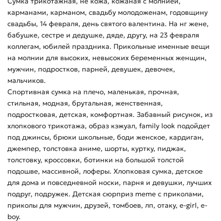
Сумка трикотажная, не кожа, кожаная с молнией,
карманами, карманом, свадьбу молодоженам, годовщину
свадьбы, 14 февраля, день святого валентина. На нг жене,
бабушке, сестре и дедушке, дяде, другу, на 23 февраля
коллегам, юбилей праздника. Прикольные именные вещи
на молнии для высоких, невысоких беременных женщин,
мужчин, подростков, парней, девушек, девочек,
мальчиков.
Спортивная сумка на плечо, маленькая, прочная,
стильная, модная, брутальная, женственная,
подростковая, детская, комфортная. Забавный рисунок, из
хлопкового трикотажа, образ кэжуал, family look подойдет
под джинсы, брюки школьные, боди женское, кардиган,
джемпер, толстовка аниме, шорты, куртку, пиджак,
толстовку, кроссовки, ботинки на большой толстой
подошве, массивной, лоферы. Хлопковая сумка, детское
для дома и повседневной носки, парня и девушки, лучших
подруг, подружек. Детская сюрприз meme с приколами,
приколы для мужчин, друзей, томбоев, лп, отаку, e-girl, e-
boy.