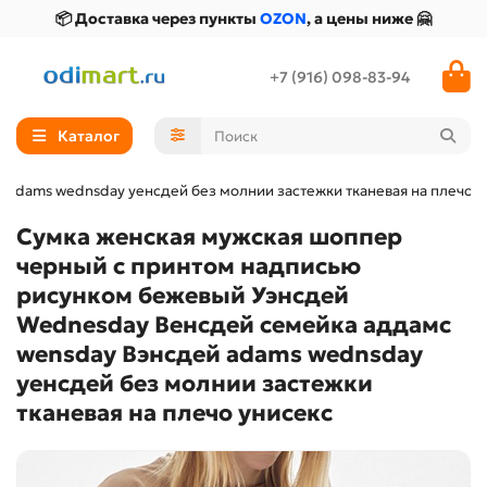
📦 Доставка через пункты
OZON
, а цены ниже 🤗
+7 (916) 098-83-94
Каталог
adams wednsday уенсдей без молнии застежки тканевая на плечо у
Сумка женская мужская шоппер
черный с принтом надписью
рисунком бежевый Уэнсдей
Wednesday Венсдей семейка аддамс
wensday Вэнсдей adams wednsday
уенсдей без молнии застежки
тканевая на плечо унисекс