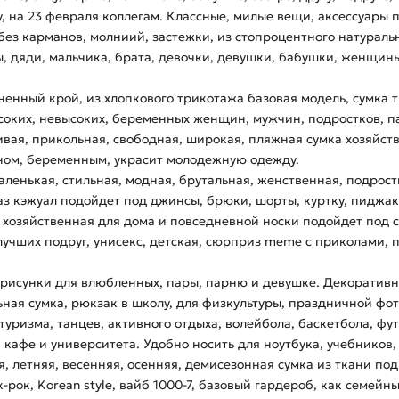
, на 23 февраля коллегам. Классные, милые вещи, аксессуары п
без карманов, молниий, застежки, из стопроцентного натуральн
, дяди, мальчика, брата, девочки, девушки, бабушки, женщин
енный крой, из хлопкового трикотажа базовая модель, сумка 
ких, невысоких, беременных женщин, мужчин, подростков, пар
вая, прикольная, свободная, широкая, пляжная сумка хозяйств
йном, беременным, украсит молодежную одежду.
аленькая, стильная, модная, брутальная, женственная, подрос
раз кэжуал подойдет под джинсы, брюки, шорты, куртку, пиджак
а хозяйственная для дома и повседневной носки подойдет под
учших подруг, унисекс, детская, сюрприз meme с приколами, п
 рисунки для влюбленных, пары, парню и девушке. Декоративн
ная сумка, рюкзак в школу, для физкультуры, праздничной фот
 туризма, танцев, активного отдыха, волейбола, баскетбола, фу
, кафе и университета. Удобно носить для ноутбука, учебников,
я, летняя, весенняя, осенняя, демисезонная сумка из ткани п
-рок, Korean style, вайб 1000-7, базовый гардероб, как семейн