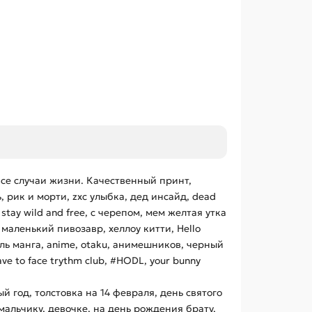
се случаи жизни. Качественный принт,
, рик и морти, zxc улыбка, дед инсайд, dead
 stay wild and free, с черепом, мем желтая утка
 маленький пивозавр, хеллоу китти, Hello
стиль манга, anime, otaku, анимешников, черный
ave to face trythm club, #HODL, your bunny
 год, толстовка на 14 февраля, день святого
 мальчику, девочке, на день рождения брату,