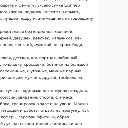
одруге и фэмили лук, эко сумка шоппер
ого хлопка, подарок коллеге на память,
ы, лучшей подруги, анимешника на годовщину
трикотажная без карманов, молнией,
ней, девушек, девочек, мальчиков, как
енная, женский, мужской, не кросс-боди,
тковая, детская, комфортная, забавный
, толстовку, кроссовки, ботинки на большой
 современные, шуточные, мемные парные
риколы для мужчин, друзей, томбоев, лп,
ая сумка с надписью для покупок складная,
осессии, свидания, спорта, фитнеса,
тбола, тренировок в зале и на улице. Можно –
 тетрадей и работы, отдыха на прогулку. Как
од лоферы, сарафан офисный, образ
ый лук, часть спортивной экипировки или