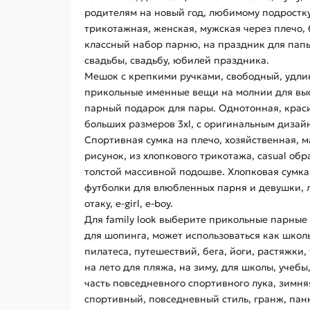
родителям на новый год, любимому подростку
трикотажная, женская, мужская через плечо, 
классный набор парню, на праздник для папы
свадьбы, свадьбу, юбилей праздника.
Мешок с крепкими ручками, свободный, удлин
прикольные именные вещи на молнии для высо
парный подарок для пары. Однотонная, краси
больших размеров 3xl, с оригинальным диза
Спортивная сумка на плечо, хозяйственная, м
рисунок, из хлопкового трикотажа, casual об
толстой массивной подошве. Хлопковая сумк
футболки для влюбленных парня и девушки, л
отаку, e-girl, e-boy.
Для family look выберите прикольные парные
для шопинга, может использоваться как школь
пилатеса, путешествий, бега, йоги, растяжки,
на лето для пляжа, на зиму, для школы, учебы
часть повседневного спортивного лука, зимня
спортивный, повседневный стиль, гранж, панк