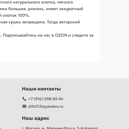
ного натурального хлопка, мягкого
мка большая, унисекс, имеет аккуратный
й хлопок 100%.
нная сушка запрещена. Тогда авторский
. Подписывайтесь на нас в OZON и следите за
Наши контакты
+7 (916) 098-83-94
difa123@yandex.ru
Наш адрес
г. Москва, м. Марьина Роща, 3-й проезд
ы