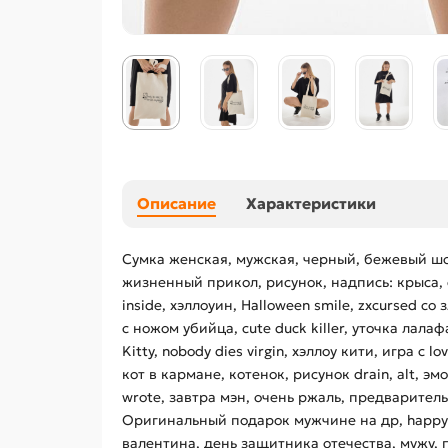
Описание
Характеристики
Сумка женская, мужская, черный, бежевый шо
жизненный прикол, рисунок, надпись: крыса, с
inside, хэллоуин, Halloween smile, zxcursed со
с ножом убийца, cute duck killer, уточка лал
Kitty, nobody dies virgin, хэллоу кити, игра с
кот в кармане, котенок, рисунок drain, alt, эмо
wrote, завтра мэн, очень ржаль, предварител
Оригинальный подарок мужчине на др, happy b
валентина, день защитника отечества, мужу, п