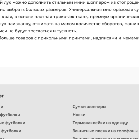
 лук можно дополнить стильным мини шоппером из стопроцент
но выбрать больших размеров. Универсальная многоразовая су
 края, в основе плотная трикотаж ткань, премиум органически
нув наизнанку, отжимать на малом количестве оборотов, маши
и не будут трескаться и тускнеть.
 больше товаров с прикольными принтами, надписями и мемами
ог
ки
Сумки шопперы
футболки
Носки
ые футболки
Термонаклейки на одежду
 футболки
Защитные пленки на телефоны
ты
Защитные пленки на смарт час