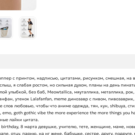
ппер с принтом, надписью, цитатами, рисунком, смешная, на в
лыш, я слабая ростом, но сильная духом, планы на день пинать
 злой улыбкой, без баб, Meowtallica, мяуталлика, металлика, рок,
афанфан, утенок Lalafanfan, meme динозавр с пивом, пивозаврик,
 love слов любовью, чтобы что аниме одежда, тян, кун, shibuya, 
, emo, goth gothic vibe the more experience the more things you h
ьные лайки цитата.
irthday, 8 марта девушке, учителю, тете, женщине, маме, новый
апе, отцу, парню, на нг жене, бабушке, сестре, другу, подруге,