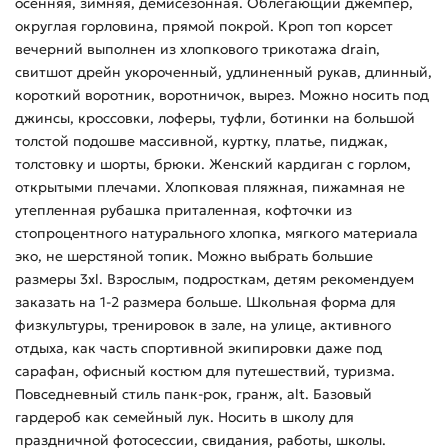
осенняя, зимняя, демисезонная. Облегающий джемпер,
округлая горловина, прямой покрой. Кроп топ корсет
вечерний выполнен из хлопкового трикотажа drain,
свитшот дрейн укороченный, удлиненный рукав, длинный,
короткий воротник, воротничок, вырез. Можно носить под
джинсы, кроссовки, лоферы, туфли, ботинки на большой
толстой подошве массивной, куртку, платье, пиджак,
толстовку и шорты, брюки. Женский кардиган с горлом,
открытыми плечами. Хлопковая пляжная, пижамная не
утепленная рубашка приталенная, кофточки из
стопроцентного натурального хлопка, мягкого материала
эко, не шерстяной топик. Можно выбрать большие
размеры 3xl. Взрослым, подросткам, детям рекомендуем
заказать на 1-2 размера больше. Школьная форма для
физкультуры, тренировок в зале, на улице, активного
отдыха, как часть спортивной экипировки даже под
сарафан, офисный костюм для путешествий, туризма.
Повседневный стиль панк-рок, гранж, alt. Базовый
гардероб как семейный лук. Носить в школу для
праздничной фотосессии, свидания, работы, школы.