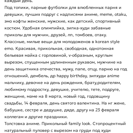
каждый день.
Под топики, парные футболки для влюбленных парня и
девушки, лучших подруг с надписями аниме, meme, otaku,
эмо кофты женские, мужские, как детский, спортивный
костюм. Удобная олимпийка, зипка-худи забавные
приколы для мужчин, друзей, лп, томбоев, отаку.
Классные, милые вещи для молодоженов в korean style
emo. Красивая, прикольная, свободная, однотонная
бельевая майка с горловиной, v-образным, круглым
вырезом, спущенным удлиненным рукавом, мужчине на
день защитника отечества, мужу, папе, отцу, парню на год
отношений, дембель, др happy birthday, зипхуди anime
мальчику, девочке на день рождения, брату,родителям,
любимому подростку, девушке, учителю, тете, подруге,
женщине, маме на 8 марта, новый год, годовщину
свадьбы, 14 февраля, день святого валентина. На нг жене,
бабушке, сестре и дедушке, дяде, другу на 23 февраля
коллегам и другие праздники.
Толстовка аниме. Прикольный family look. Стопроцентный
натуральный пуловер с вырезом на груди под худи