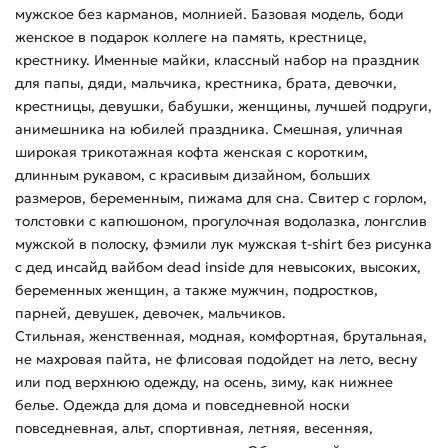
мужское без карманов, молнией. Базовая модель, боди
женское в подарок коллеге на память, крестнице,
крестнику. Именные майки, классный набор на праздник
для папы, дяди, мальчика, крестника, брата, девочки,
крестницы, девушки, бабушки, женщины, лучшей подруги,
анимешника на юбилей праздника. Смешная, уличная
широкая трикотажная кофта женская с коротким,
длинным рукавом, с красивым дизайном, больших
размеров, беременным, пижама для сна. Свитер с горлом,
толстовки с капюшоном, прогулочная водолазка, лонгслив
мужской в полоску, фэмили лук мужская t-shirt без рисунка
с дед инсайд вайбом dead inside для невысоких, высоких,
беременных женщин, а также мужчин, подростков,
парней, девушек, девочек, мальчиков.
Стильная, женственная, модная, комфортная, брутальная,
не махровая пайта, не флисовая подойдет на лето, весну
или под верхнюю одежду, на осень, зиму, как нижнее
белье. Одежда для дома и повседневной носки
повседневная, альт, спортивная, летняя, весенняя,