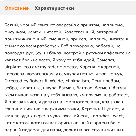
Описание
Характеристики
Белый, черный свитшот оверсайз с принтом, надписью,
рисунком, мемом, цитатой. Качественный, авторский
принты жизненный, смешной, прикол, надпись, цитата: я
сейчас со всем разберусь, Всё плохорошо, работай, не
покладая рук, (сущ.) буква, которой в русском алфавите не
хватает больше всего, Я хочу от тебя идей, Самолет,
airplane, You are my radar detector, Корона, с короной,
королева, королевская, у самяурая нет ьеьи только ъуъ,
Directed by Robert B. Weide, Minimalism, Принт зебры,
зебра, животные, шкура, Бэтмен, Batman, бетмен, бэтмэн,
Мем выпал мозг, на у тебя выпало, хм почему не работает,
Я программист, я делаю на компьютере клац клац клац,
соедини нижние с верхними точки, Король и Шут арт, я
жив покуда я верю в чудо, русский рок, I do what I want,
кот с котом, котиком как оригинальный сюрприз бокс
парный подарок для пары, двоих на все случаи жизни и