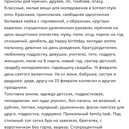
приколы для мужчин, друзей, лп, томбоев, отаку.
Классные, милые вещи для молодоженов в korean style
emo. Красивая, прикольная, свободная однотонная
бельевая майка с горловиной, v-образным, круглым
вырезом, спущенным удлиненным рукавом, мужчине на
день защитника отечества, мужу, папе, отцу, парню на год
отношений, дембель, др happy birthday, зипхуди anime
мальчику, девочке на день рождения, брату,родителям,
любимому подростку, девушке, учителю, тете, подруге,
женщине, маме на 8 марта, новый год, свитер детский,
свадьбу молодоженам, годовщину свадьбы, 14 февраля,
день святого валентина. На нг жене, бабушке, сестре и
дедушке, дяде, другу на 23 февраля коллегам и другие
праздники.
Толстовка аниме, одежда детская, подростковая,
молодежная, зип худи унисекс, без начеса, не вязаный, в
рубчик, теплая, нарядный, удлиненная, фасон oversize для
друга, подростка, подружке. Прикольный family look. Под
стильный топ сетка бра на завязках, бретелях, с
воротничком без горла, выреза. Стопроцентный