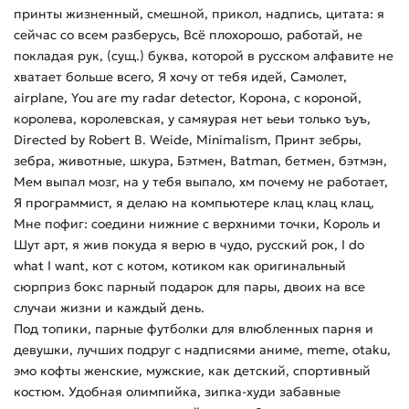
принты жизненный, смешной, прикол, надпись, цитата: я
сейчас со всем разберусь, Всё плохорошо, работай, не
покладая рук, (сущ.) буква, которой в русском алфавите не
хватает больше всего, Я хочу от тебя идей, Самолет,
airplane, You are my radar detector, Корона, с короной,
королева, королевская, у самяурая нет ьеьи только ъуъ,
Directed by Robert B. Weide, Minimalism, Принт зебры,
зебра, животные, шкура, Бэтмен, Batman, бетмен, бэтмэн,
Мем выпал мозг, на у тебя выпало, хм почему не работает,
Я программист, я делаю на компьютере клац клац клац,
Мне пофиг: соедини нижние с верхними точки, Король и
Шут арт, я жив покуда я верю в чудо, русский рок, I do
what I want, кот с котом, котиком как оригинальный
сюрприз бокс парный подарок для пары, двоих на все
случаи жизни и каждый день.
Под топики, парные футболки для влюбленных парня и
девушки, лучших подруг с надписями аниме, meme, otaku,
эмо кофты женские, мужские, как детский, спортивный
костюм. Удобная олимпийка, зипка-худи забавные