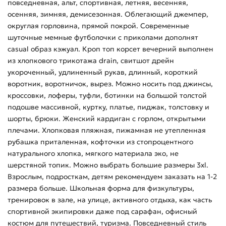
повседневная, альт, спортивная, летняя, весенняя,
осенняя, зимняя, демисезонная. Облегающий джемпер,
округлая горловина, прямой покрой. Современные
шуточные мемные футболочки с приколами дополнят
casual образ кэжуал. Кроп топ корсет вечерний выполнен
из хлопкового трикотажа drain, свитшот дрейн
укороченный, удлиненный рукав, длинный, короткий
воротник, воротничок, вырез. Можно носить под джинсы,
кроссовки, лоферы, туфли, ботинки на большой толстой
подошве массивной, куртку, платье, пиджак, толстовку и
шорты, брюки. Женский кардиган с горлом, открытыми
плечами. Хлопковая пляжная, пижамная не утепленная
рубашка приталенная, кофточки из стопроцентного
натурального хлопка, мягкого материала эко, не
шерстяной топик. Можно выбрать большие размеры 3xl.
Взрослым, подросткам, детям рекомендуем заказать на 1-2
размера больше. Школьная форма для физкультуры,
тренировок в зале, на улице, активного отдыха, как часть
спортивной экипировки даже под сарафан, офисный
костюм для путешествий, туризма. Повседневный стиль