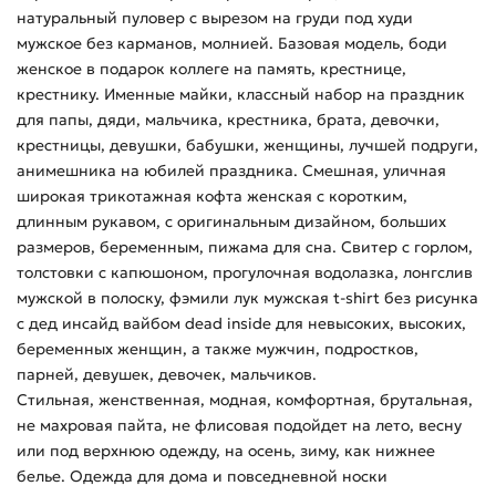
натуральный пуловер с вырезом на груди под худи
мужское без карманов, молнией. Базовая модель, боди
женское в подарок коллеге на память, крестнице,
крестнику. Именные майки, классный набор на праздник
для папы, дяди, мальчика, крестника, брата, девочки,
крестницы, девушки, бабушки, женщины, лучшей подруги,
анимешника на юбилей праздника. Смешная, уличная
широкая трикотажная кофта женская с коротким,
длинным рукавом, с оригинальным дизайном, больших
размеров, беременным, пижама для сна. Свитер с горлом,
толстовки с капюшоном, прогулочная водолазка, лонгслив
мужской в полоску, фэмили лук мужская t-shirt без рисунка
с дед инсайд вайбом dead inside для невысоких, высоких,
беременных женщин, а также мужчин, подростков,
парней, девушек, девочек, мальчиков.
Стильная, женственная, модная, комфортная, брутальная,
не махровая пайта, не флисовая подойдет на лето, весну
или под верхнюю одежду, на осень, зиму, как нижнее
белье. Одежда для дома и повседневной носки