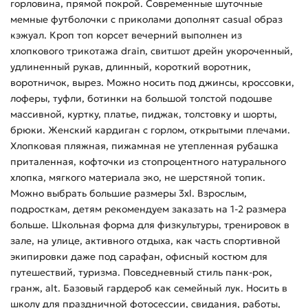
горловина, прямой покрой. Современные шуточные
мемные футболочки с приколами дополнят casual образ
кэжуал. Кроп топ корсет вечерний выполнен из
хлопкового трикотажа drain, свитшот дрейн укороченный,
удлиненный рукав, длинный, короткий воротник,
воротничок, вырез. Можно носить под джинсы, кроссовки,
лоферы, туфли, ботинки на большой толстой подошве
массивной, куртку, платье, пиджак, толстовку и шорты,
брюки. Женский кардиган с горлом, открытыми плечами.
Хлопковая пляжная, пижамная не утепленная рубашка
приталенная, кофточки из стопроцентного натурального
хлопка, мягкого материала эко, не шерстяной топик.
Можно выбрать большие размеры 3xl. Взрослым,
подросткам, детям рекомендуем заказать на 1-2 размера
больше. Школьная форма для физкультуры, тренировок в
зале, на улице, активного отдыха, как часть спортивной
экипировки даже под сарафан, офисный костюм для
путешествий, туризма. Повседневный стиль панк-рок,
гранж, alt. Базовый гардероб как семейный лук. Носить в
школу для праздничной фотосессии, свидания, работы,