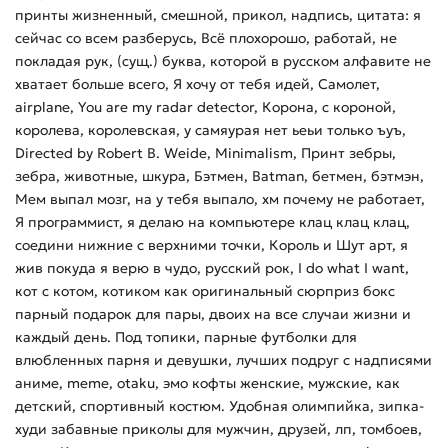
принты жизненный, смешной, прикол, надпись, цитата: я
сейчас со всем разберусь, Всё плохорошо, работай, не
покладая рук, (сущ.) буква, которой в русском алфавите не
хватает больше всего, Я хочу от тебя идей, Самолет,
airplane, You are my radar detector, Корона, с короной,
королева, королевская, у самяурая нет ьеьи только ъуъ,
Directed by Robert B. Weide, Minimalism, Принт зебры,
зебра, животные, шкура, Бэтмен, Batman, бетмен, бэтмэн,
Мем выпал мозг, на у тебя выпало, хм почему не работает,
Я программист, я делаю на компьютере клац клац клац,
соедини нижние с верхними точки, Король и Шут арт, я
жив покуда я верю в чудо, русский рок, I do what I want,
кот с котом, котиком как оригинальный сюрприз бокс
парный подарок для пары, двоих на все случаи жизни и
каждый день. Под топики, парные футболки для
влюбленных парня и девушки, лучших подруг с надписями
аниме, meme, otaku, эмо кофты женские, мужские, как
детский, спортивный костюм. Удобная олимпийка, зипка-
худи забавные приколы для мужчин, друзей, лп, томбоев,