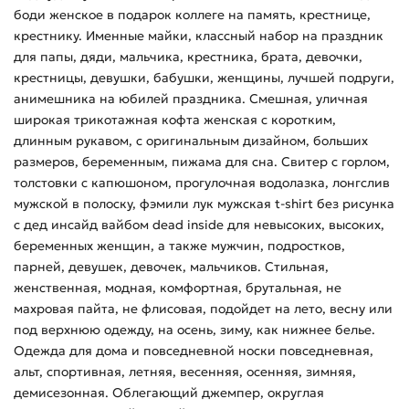
боди женское в подарок коллеге на память, крестнице,
крестнику. Именные майки, классный набор на праздник
для папы, дяди, мальчика, крестника, брата, девочки,
крестницы, девушки, бабушки, женщины, лучшей подруги,
анимешника на юбилей праздника. Смешная, уличная
широкая трикотажная кофта женская с коротким,
длинным рукавом, с оригинальным дизайном, больших
размеров, беременным, пижама для сна. Свитер с горлом,
толстовки с капюшоном, прогулочная водолазка, лонгслив
мужской в полоску, фэмили лук мужская t-shirt без рисунка
с дед инсайд вайбом dead inside для невысоких, высоких,
беременных женщин, а также мужчин, подростков,
парней, девушек, девочек, мальчиков. Стильная,
женственная, модная, комфортная, брутальная, не
махровая пайта, не флисовая, подойдет на лето, весну или
под верхнюю одежду, на осень, зиму, как нижнее белье.
Одежда для дома и повседневной носки повседневная,
альт, спортивная, летняя, весенняя, осенняя, зимняя,
демисезонная. Облегающий джемпер, округлая