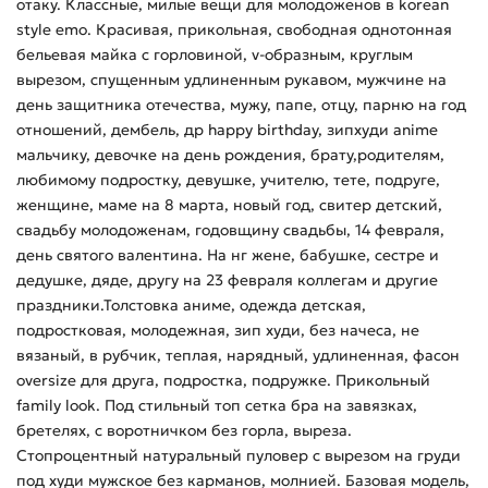
отаку. Классные, милые вещи для молодоженов в korean
style emo. Красивая, прикольная, свободная однотонная
бельевая майка с горловиной, v-образным, круглым
вырезом, спущенным удлиненным рукавом, мужчине на
день защитника отечества, мужу, папе, отцу, парню на год
отношений, дембель, др happy birthday, зипхуди anime
мальчику, девочке на день рождения, брату,родителям,
любимому подростку, девушке, учителю, тете, подруге,
женщине, маме на 8 марта, новый год, свитер детский,
свадьбу молодоженам, годовщину свадьбы, 14 февраля,
день святого валентина. На нг жене, бабушке, сестре и
дедушке, дяде, другу на 23 февраля коллегам и другие
праздники.Толстовка аниме, одежда детская,
подростковая, молодежная, зип худи, без начеса, не
вязаный, в рубчик, теплая, нарядный, удлиненная, фасон
oversize для друга, подростка, подружке. Прикольный
family look. Под стильный топ сетка бра на завязках,
бретелях, с воротничком без горла, выреза.
Стопроцентный натуральный пуловер с вырезом на груди
под худи мужское без карманов, молнией. Базовая модель,