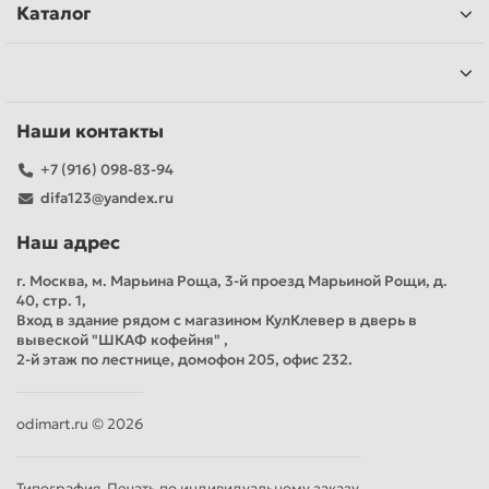
Каталог
Наши контакты
+7 (916) 098-83-94
difa123@yandex.ru
Наш адрес
г. Москва, м. Марьина Роща, 3-й проезд Марьиной Рощи, д.
40, стр. 1,
Вход в здание рядом с магазином КулКлевер в дверь в
вывеской "ШКАФ кофейня" ,
2-й этаж по лестнице, домофон 205, офис 232.
odimart.ru © 2026
Типография. Печать по индивидуальному заказу.