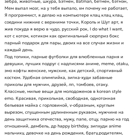
зебра, животные, шкура, Бэтмен, Batman, бетмен, бэтмэн,
Мем выпал мозг, на у тебя выпало, хм почему не работает,
Я программист, я делаю на компьютере клац клац клац,
соедини нижние с верхними точки, Король и Шут арт, я
жив покуда я верю в чудо, русский рок, I do what I want,
кот с котом, котиком как оригинальный сюрприз бокс
парный подарок для пары, двоих на все случаи жизни и
каждый день.
Под топики, парные футболки для влюбленных парня и
девушки, лучших подруг с надписями аниме, meme, otaku,
эмо кофты женские, мужские, как детский, спортивный
костюм. Удобная олимпийка, зипка-худи забавные
приколы для мужчин, друзей, лп, томбоев, отаку.
Классные, милые вещи для молодоженов в korean style
emo. Красивая, прикольная, свободная, однотонная
бельевая майка с горловиной, v-образным, круглым
вырезом, спущенным удлиненным рукавом, мужчине на
день защитника отечества, мужу, папе, отцу, парню на год
отношений, дембель, др happy birthday, зипхуди anime
мальчику, девочке на день рождения, брату,родителям,