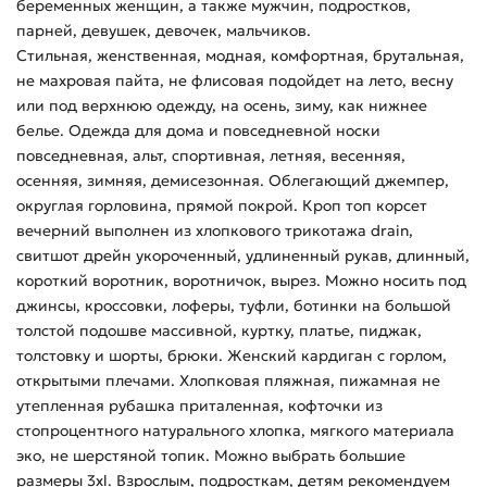
беременных женщин, а также мужчин, подростков,
парней, девушек, девочек, мальчиков.
Стильная, женственная, модная, комфортная, брутальная,
не махровая пайта, не флисовая подойдет на лето, весну
или под верхнюю одежду, на осень, зиму, как нижнее
белье. Одежда для дома и повседневной носки
повседневная, альт, спортивная, летняя, весенняя,
осенняя, зимняя, демисезонная. Облегающий джемпер,
округлая горловина, прямой покрой. Кроп топ корсет
вечерний выполнен из хлопкового трикотажа drain,
свитшот дрейн укороченный, удлиненный рукав, длинный,
короткий воротник, воротничок, вырез. Можно носить под
джинсы, кроссовки, лоферы, туфли, ботинки на большой
толстой подошве массивной, куртку, платье, пиджак,
толстовку и шорты, брюки. Женский кардиган с горлом,
открытыми плечами. Хлопковая пляжная, пижамная не
утепленная рубашка приталенная, кофточки из
стопроцентного натурального хлопка, мягкого материала
эко, не шерстяной топик. Можно выбрать большие
размеры 3xl. Взрослым, подросткам, детям рекомендуем