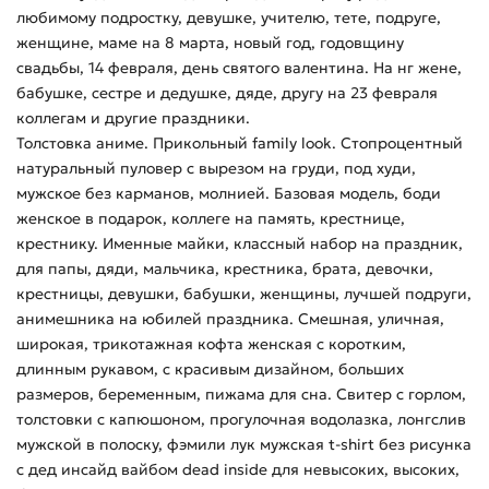
любимому подростку, девушке, учителю, тете, подруге,
женщине, маме на 8 марта, новый год, годовщину
свадьбы, 14 февраля, день святого валентина. На нг жене,
бабушке, сестре и дедушке, дяде, другу на 23 февраля
коллегам и другие праздники.
Толстовка аниме. Прикольный family look. Стопроцентный
натуральный пуловер с вырезом на груди, под худи,
мужское без карманов, молнией. Базовая модель, боди
женское в подарок, коллеге на память, крестнице,
крестнику. Именные майки, классный набор на праздник,
для папы, дяди, мальчика, крестника, брата, девочки,
крестницы, девушки, бабушки, женщины, лучшей подруги,
анимешника на юбилей праздника. Смешная, уличная,
широкая, трикотажная кофта женская с коротким,
длинным рукавом, с красивым дизайном, больших
размеров, беременным, пижама для сна. Свитер с горлом,
толстовки с капюшоном, прогулочная водолазка, лонгслив
мужской в полоску, фэмили лук мужская t-shirt без рисунка
с дед инсайд вайбом dead inside для невысоких, высоких,