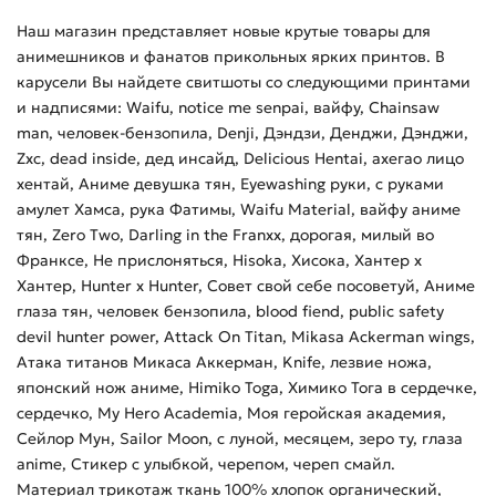
Наш магазин представляет новые крутые товары для
анимешников и фанатов прикольных ярких принтов. В
карусели Вы найдете свитшоты со следующими принтами
и надписями: Waifu, notice me senpai, вайфу, Chainsaw
man, человек-бензопила, Denji, Дэндзи, Денджи, Дэнджи,
Zxc, dead inside, дед инсайд, Delicious Hentai, ахегао лицо
хентай, Аниме девушка тян, Eyewashing руки, с руками
амулет Хамса, рука Фатимы, Waifu Material, вайфу аниме
тян, Zero Two, Darling in the Franxx, дорогая, милый во
Франксе, Не прислоняться, Hisoka, Хисока, Хантер х
Хантер, Hunter x Hunter, Совет свой себе посоветуй, Аниме
глаза тян, человек бензопила, blood fiend, public safety
devil hunter power, Attack On Titan, Mikasa Ackerman wings,
Атака титанов Микаса Аккерман, Knife, лезвие ножа,
японский нож аниме, Himiko Toga, Химико Тога в сердечке,
сердечко, My Hero Academia, Моя геройская академия,
Сейлор Мун, Sailor Moon, с луной, месяцем, зеро ту, глаза
anime, Стикер с улыбкой, черепом, череп смайл.
Материал трикотаж ткань 100% хлопок органический,