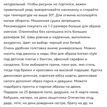
натуральный. Чтобы рисунок не портился, важен
правильный уход: выворачивайте наизнанку и стирайте
при температуре не выше 30°. Для отжима используйте
малые обороты. Машинная сушка запрещена.
Рекомендуем покупать на 1-2 размера больше для образа
oversize. Олимпийка без капюшона есть больших
размеров 3xl. Швы ровные и надежные, выполнены
аккуратно. Цвет на выбор: черный или белый.
Очень удобная толстовка аниме универсальна. Можно
носить под джинсы и кеды. Или для образа korean style
под детское платье с бантом, офисный сарафан и
сандалии. Если выбираете гранж, панк-рок, эмо стиль,
тогда под брюки и кроссовки на высокой подошве. Куртка
джинсовая длинная, короткая юбка шорты, джинсовые
сапоги дополнят образ парня и девушки. Можете
подобрать принты и парные образы на двоих.
Подарок на 23 февраля папе, дедушке, на 8 марте маме,
бабушке, матери, на день защитника Отечества отцу,
дяде, тете, на день рождения сестре, брату на др, на