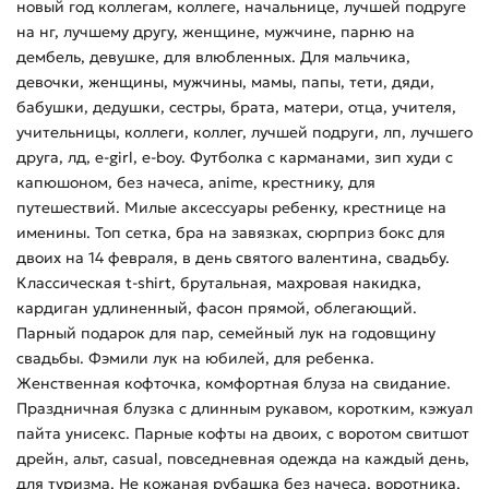
новый год коллегам, коллеге, начальнице, лучшей подруге
на нг, лучшему другу, женщине, мужчине, парню на
дембель, девушке, для влюбленных. Для мальчика,
девочки, женщины, мужчины, мамы, папы, тети, дяди,
бабушки, дедушки, сестры, брата, матери, отца, учителя,
учительницы, коллеги, коллег, лучшей подруги, лп, лучшего
друга, лд, e-girl, e-boy. Футболка с карманами, зип худи с
капюшоном, без начеса, anime, крестнику, для
путешествий. Милые аксессуары ребенку, крестнице на
именины. Топ сетка, бра на завязках, сюрприз бокс для
двоих на 14 февраля, в день святого валентина, свадьбу.
Классическая t-shirt, брутальная, махровая накидка,
кардиган удлиненный, фасон прямой, облегающий.
Парный подарок для пар, семейный лук на годовщину
свадьбы. Фэмили лук на юбилей, для ребенка.
Женственная кофточка, комфортная блуза на свидание.
Праздничная блузка с длинным рукавом, коротким, кэжуал
пайта унисекс. Парные кофты на двоих, с воротом свитшот
дрейн, альт, casual, повседневная одежда на каждый день,
для туризма. Не кожаная рубашка без начеса, воротника,