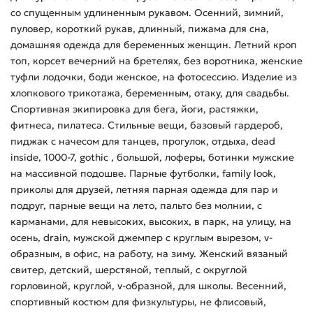
со спущенным удлиненным рукавом. Осенний, зимний,
пуловер, короткий рукав, длинный, пижама для сна,
домашняя одежда для беременных женщин. Летний кроп
топ, корсет вечерний на бретелях, без воротника, женские
туфли лодочки, боди женское, на фотосессию. Изделие из
хлопкового трикотажа, беременным, отаку, для свадьбы.
Спортивная экипировка для бега, йоги, растяжки,
фитнеса, пилатеса. Стильные вещи, базовый гардероб,
пиджак с начесом для танцев, прогулок, отдыха, dead
inside, 1000-7, gothic , большой, лоферы, ботинки мужские
на массивной подошве. Парные футболки, family look,
приколы для друзей, летняя парная одежда для пар и
подруг, парные вещи на лето, пальто без молнии, с
карманами, для невысоких, высоких, в парк, на улицу, на
осень, drain, мужской джемпер с круглым вырезом, v-
образным, в офис, на работу, на зиму. Женский вязаный
свитер, детский, шерстяной, теплый, с округлой
горловиной, круглой, v-образной, для школы. Весенний,
спортивный костюм для физкультуры, не флисовый,