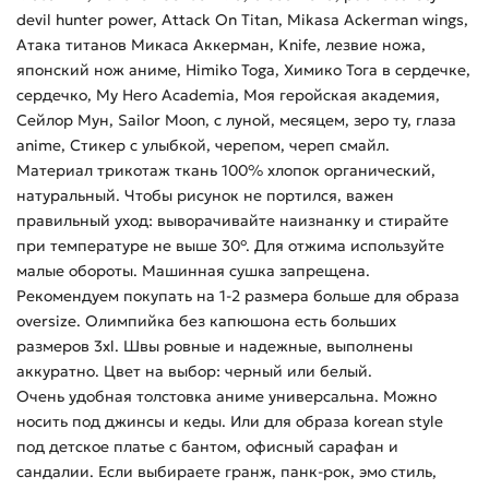
devil hunter power, Attack On Titan, Mikasa Ackerman wings,
Атака титанов Микаса Аккерман, Knife, лезвие ножа,
японский нож аниме, Himiko Toga, Химико Тога в сердечке,
сердечко, My Hero Academia, Моя геройская академия,
Сейлор Мун, Sailor Moon, с луной, месяцем, зеро ту, глаза
anime, Стикер с улыбкой, черепом, череп смайл.
Материал трикотаж ткань 100% хлопок органический,
натуральный. Чтобы рисунок не портился, важен
правильный уход: выворачивайте наизнанку и стирайте
при температуре не выше 30°. Для отжима используйте
малые обороты. Машинная сушка запрещена.
Рекомендуем покупать на 1-2 размера больше для образа
oversize. Олимпийка без капюшона есть больших
размеров 3xl. Швы ровные и надежные, выполнены
аккуратно. Цвет на выбор: черный или белый.
Очень удобная толстовка аниме универсальна. Можно
носить под джинсы и кеды. Или для образа korean style
под детское платье с бантом, офисный сарафан и
сандалии. Если выбираете гранж, панк-рок, эмо стиль,