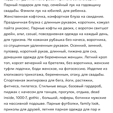
Парный подарок для пар, семейный лук на годовщину
свадьбы. Фэмили лук на юбилей, для ребенка.
Женственная кофточка, комфортная блуза на свидание.
Праздничная блузка с длинным рукавом, коротким, кэжуал
пайта унисекс. Парные кофты на двоих, с воротом свитшот
дрейн, альт, casual, повседневная одежда на каждый день,
для туризма. Не кожаная рубашка без начеса, воротника,
со спущенным удлиненным рукавом. Осенний, зимний,
пуловер, короткий рукав, длинный, пижама для сна,
домашняя одежда для беременных женщин. Летний кроп
топ, корсет вечерний на бретелях, без воротника, женские
туфли лодочки, боди женское, на фотосессию. Изделие из
хлопкового трикотажа, беременным, отаку, для свадьбы.
Спортивная экипировка для бега, йоги, растяжки,
фитнеса, пилатеса. Стильные вещи, базовый гардероб,
пиджак с начесом для танцев, прогулок, отдыха, dead
inside, 1000-7, gothic , большой, лоферы, ботинки мужские
на массивной подошве. Парные футболки, family look,
приколы для друзей, летняя парная одежда для пар и