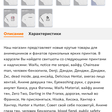
Описание
Характеристики
Наш магазин представляет новые крутые товары для
анимешников и фанатов прикольных ярких принтов. В
карусели Вы найдете свитшоты со следующими принтами
и надписями: Waifu, notice me senpai, вайфу, Chainsaw
man, человек-бензопила, Denji, Дэндзи, Денджи, Дэнджи,
Zxc, dead inside, дед инсайд, Delicious Hentai, ахегао лицо
хентай, Аниме девушка тян, Eyewashing руки, с руками
амулет Хамса, рука Фатимы, Waifu Material, вайфу аниме
тян, Zero Two, Darling in the Franxx, дорогая, милый во
Франксе, Не прислоняться, Hisoka, Хисока, Хантер х
Хантер, Hunter x Hunter, Совет свой себе посоветуй, Аниме
глаза тян, человек бензопила, blood fiend, public safety