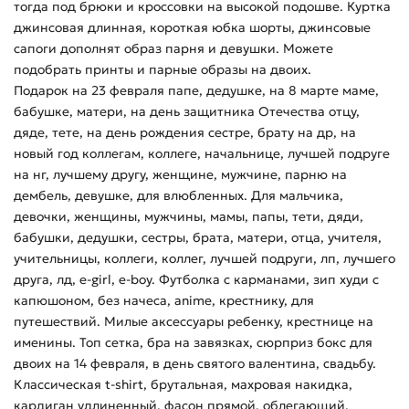
тогда под брюки и кроссовки на высокой подошве. Куртка
джинсовая длинная, короткая юбка шорты, джинсовые
сапоги дополнят образ парня и девушки. Можете
подобрать принты и парные образы на двоих.
Подарок на 23 февраля папе, дедушке, на 8 марте маме,
бабушке, матери, на день защитника Отечества отцу,
дяде, тете, на день рождения сестре, брату на др, на
новый год коллегам, коллеге, начальнице, лучшей подруге
на нг, лучшему другу, женщине, мужчине, парню на
дембель, девушке, для влюбленных. Для мальчика,
девочки, женщины, мужчины, мамы, папы, тети, дяди,
бабушки, дедушки, сестры, брата, матери, отца, учителя,
учительницы, коллеги, коллег, лучшей подруги, лп, лучшего
друга, лд, e-girl, e-boy. Футболка с карманами, зип худи с
капюшоном, без начеса, anime, крестнику, для
путешествий. Милые аксессуары ребенку, крестнице на
именины. Топ сетка, бра на завязках, сюрприз бокс для
двоих на 14 февраля, в день святого валентина, свадьбу.
Классическая t-shirt, брутальная, махровая накидка,
кардиган удлиненный, фасон прямой, облегающий.