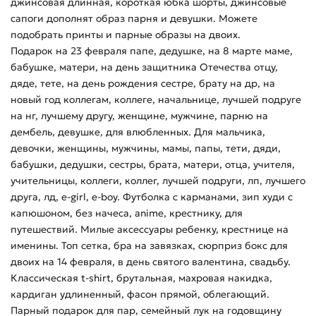
джинсовая длинная, короткая юбка шорты, джинсовые
сапоги дополнят образ парня и девушки. Можете
подобрать принты и парные образы на двоих.
Подарок на 23 февраля папе, дедушке, на 8 марте маме,
бабушке, матери, на день защитника Отечества отцу,
дяде, тете, на день рождения сестре, брату на др, на
новый год коллегам, коллеге, начальнице, лучшей подруге
на нг, лучшему другу, женщине, мужчине, парню на
дембель, девушке, для влюбленных. Для мальчика,
девочки, женщины, мужчины, мамы, папы, тети, дяди,
бабушки, дедушки, сестры, брата, матери, отца, учителя,
учительницы, коллеги, коллег, лучшей подруги, лп, лучшего
друга, лд, e-girl, e-boy. Футболка с карманами, зип худи с
капюшоном, без начеса, anime, крестнику, для
путешествий. Милые аксессуары ребенку, крестнице на
именины. Топ сетка, бра на завязках, сюрприз бокс для
двоих на 14 февраля, в день святого валентина, свадьбу.
Классическая t-shirt, брутальная, махровая накидка,
кардиган удлиненный, фасон прямой, облегающий.
Парный подарок для пар, семейный лук на годовщину