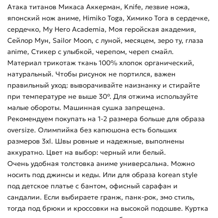
Атака титанов Микаса Аккерман, Knife, лезвие ножа,
японский нож аниме, Himiko Toga, Химико Тога в сердечке,
сердечко, My Hero Academia, Моя геройская академия,
Сейлор Мун, Sailor Moon, с луной, месяцем, зеро ту, глаза
anime, Стикер с улыбкой, черепом, череп смайл.
Материал трикотаж ткань 100% хлопок органический,
натуральный. Чтобы рисунок не портился, важен
правильный уход: выворачивайте наизнанку и стирайте
при температуре не выше 30°. Для отжима используйте
малые обороты. Машинная сушка запрещена.
Рекомендуем покупать на 1-2 размера больше для образа
oversize. Олимпийка без капюшона есть больших
размеров 3xl. Швы ровные и надежные, выполнены
аккуратно. Цвет на выбор: черный или белый.
Очень удобная толстовка аниме универсальна. Можно
носить под джинсы и кеды. Или для образа korean style
под детское платье с бантом, офисный сарафан и
сандалии. Если выбираете гранж, панк-рок, эмо стиль,
тогда под брюки и кроссовки на высокой подошве. Куртка