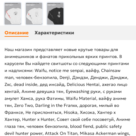
Описание
Характеристики
Наш магазин представляет новые крутые товары для
анимешников и фанатов прикольных ярких принтов. В
карусели Вы найдете свитшоты со следующими принтами
и надписями: Waifu, notice me senpai, вайфу, Chainsaw
man, человек-бензопила, Denji, Дэндзи, Денджи, Дэнджи,
Zxc, dead inside, дед инсайд, Delicious Hentai, ахегао лицо
хентай, Аниме девушка тян, Eyewashing руки, с руками
амулет Хамса, рука Фатимы, Waifu Material, вайфу аниме
тян, Zero Two, Darling in the Franxx, дорогая, милый во
Франксе, Не прислоняться, Hisoka, Хисока, Хантер х
Хантер, Hunter x Hunter, Совет свой себе посоветуй, Аниме
глаза тян, человек бензопила, blood fiend, public safety
devil hunter power, Attack On Titan, Mikasa Ackerman wings,