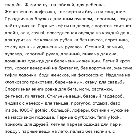
свадьбы. Фэмили лук на юбилей, для ребенка.
Женственная кофточка, комфортная блуза на свидание.
Праздничная блузка с длинным рукавом, коротким, кэжуал
пайта унисекс. Парные кофты на двоих, с воротом свитшот
дрейн, альт, casual, повседневная одежда на каждый день,
для туризма. Не кожаная рубашка без начеса, воротника,
со спущенным удлиненным рукавом. Осенний, зимний,
пуловер, короткий рукав, длинный, пижама для сна,
домашняя одежда для беременных женщин. Летний кроп
топ, корсет вечерний на бретелях, без воротника, женские
туфли лодочки, боди женское, на фотосессию. Изделие из
хлопкового трикотажа, беременным, отаку, для свадьбы.
Спортивная экипировка для бега, йоги, растяжки,
фитнеса, пилатеса. Стильные вещи, базовый гардероб,
пиджак с начесом для танцев, прогулок, отдыха, dead
inside, 1000-7, gothic , большой, лоферы, ботинки мужские
на массивной подошве. Парные футболки, family look,
приколы для друзей, летняя парная одежда для пар и
подруг, парные вещи на лето, пальто без молнии, с