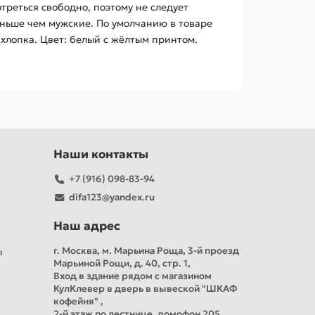
треться свободно, поэтому не следует
еньше чем мужские. По умолчанию в товаре
хлопка. Цвет: белый с жёлтым принтом.
Наши контакты
+7 (916) 098-83-94
difa123@yandex.ru
Наш адрес
г. Москва, м. Марьина Роща, 3-й проезд
ы
Марьиной Рощи, д. 40, стр. 1,
Вход в здание рядом с магазином
КулКлевер в дверь в вывеской "ШКАФ
кофейня" ,
2-й этаж по лестнице, домофон 205,