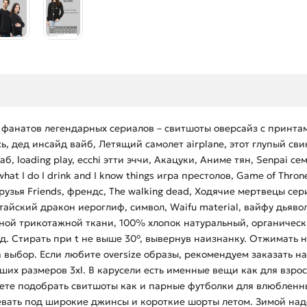
 фанатов легендарных сериалов – свитшоты оверсайз с принта
дпись, дед инсайд вайб, Летящий самолет airplane, этот глупый 
хаб, loading play, ecchi этти эччи, Акацуки, Аниме тян, Senpai
t I do I drink and I know things игра престолов, Game of Throne
рузья Friends, френдс, The walking dead, Ходячие мертвецы сери
айский дракон иероглиф, символ, Waifu material, вайфу дьявол
ной трикотажной ткани, 100% хлопок натуральный, органическ
д. Стирать при t не выше 30°, вывернув наизнанку. Отжимать 
выбор. Если любите oversize образы, рекомендуем заказать на
их размеров 3xl. В карусели есть именные вещи как для взрос
ете подобрать свитшоты как и парные футболки для влюбленных
евать под широкие джинсы и короткие шорты летом. Зимой над