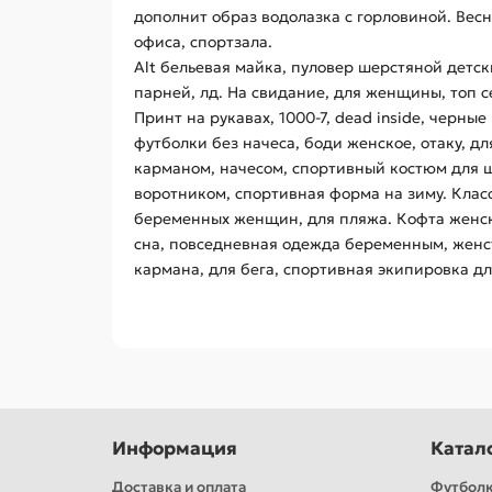
дополнит образ водолазка с горловиной. Вес
офиса, спортзала.
Alt бельевая майка, пуловер шерстяной детск
парней, лд. На свидание, для женщины, топ се
Принт на рукавах, 1000-7, dead inside, черн
футболки без начеса, боди женское, отаку, дл
карманом, начесом, спортивный костюм для шк
воротником, спортивная форма на зиму. Клас
беременных женщин, для пляжа. Кофта женск
сна, повседневная одежда беременным, женств
кармана, для бега, спортивная экипировка дл
Информация
Катал
Доставка и оплата
Футбол