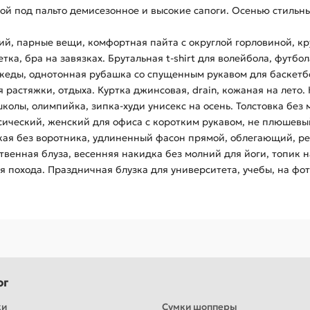
ной под пальто демисезонное и высокие сапоги. Осенью стиль
ий, парные вещи, комфортная пайта с округлой горловиной, кру
тка, бра на завязках. Брутальная t-shirt для волейбола, футбол
ые кеды, однотонная рубашка со спущенным рукавом для баскетб
я растяжки, отдыха. Куртка джинсовая, drain, кожаная на лето. 
олы, олимпийка, зипка-худи унисекс на осень. Толстовка без 
сический, женский для офиса с коротким рукавом, не плюшевы
ая без воротника, удлиненный фасон прямой, облегающий, ре
енная блуза, весенняя накидка без молний для йоги, топик на
я похода. Праздничная блузка для университета, учебы, на фо
ог
ки
Сумки шопперы