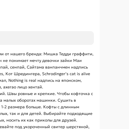
ми от нашего бренда: Мишка Тедди граффити,
свин не понимает мечту девочки зайки Маи
 семпай, сенпай, Сайтама ванпанчмен надпись
s, Кот Шредингера, Schrodinger’s cat is alive
ал, Nothing is real надпись на японском,
, ахегао лицо хентай.
ий. Швы ровные и крепкие. Чтобы кофточка с
на малых оборотах машинки. Сушить в
 1-2 размера больше. Кофты с длинным
лых, так и для детей. Выбирайте подходящие
, носить их как приколы для друзей.
евайте под укороченный свитер шерстяной,