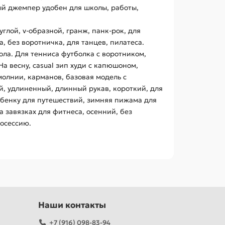
ный джемпер удобен для школы, работы,
глой, v-образной, гранж, панк-рок, для
а, без воротничка, для танцев, пилатеса.
ола. Для тенниса футболка с воротником,
На весну, casual зип худи с капюшоном,
молнии, карманов, базовая модель с
й, удлиненный, длинный рукав, короткий, для
бенку для путешествий, зимняя пижама для
 завязках для фитнеса, осенний, без
тосессию.
Наши контакты
+7 (916) 098-83-94