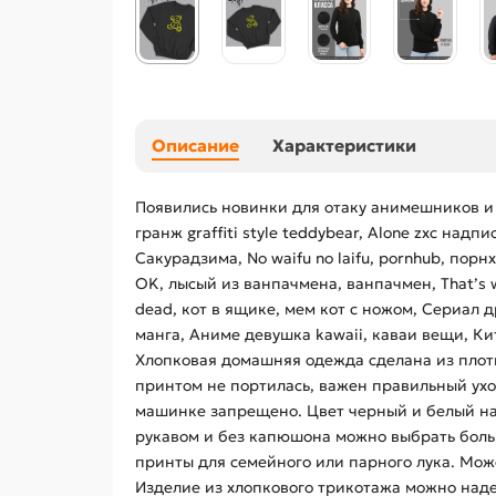
Описание
Характеристики
Появились новинки для отаку анимешников и
гранж graffiti style teddybear, Alone zxc на
Сакурадзима, No waifu no laifu, pornhub, порн
OK, лысый из ванпачмена, ванпачмен, That’s wha
dead, кот в ящике, мем кот с ножом, Сериал д
манга, Аниме девушка kawaii, каваи вещи, Кит
Хлопковая домашняя одежда сделана из плот
принтом не портилась, важен правильный ухо
машинке запрещено. Цвет черный и белый на 
рукавом и без капюшона можно выбрать больш
принты для семейного или парного лука. Мож
Изделие из хлопкового трикотажа можно над