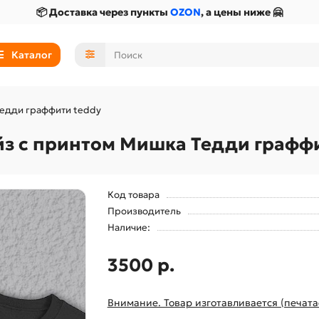
📦 Доставка через пункты
OZON
, а цены ниже 🤗
Каталог
Тедди граффити teddy
з с принтом Мишка Тедди графф
Код товара
Производитель
Наличие:
3500 р.
Внимание. Товар изготавливается (печата