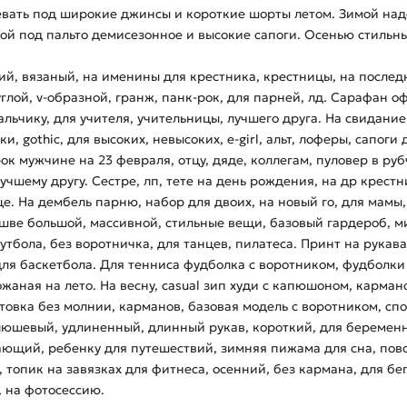
евать под широкие джинсы и короткие шорты летом. Зимой над
ной под пальто демисезонное и высокие сапоги. Осенью стиль
ий, вязаный, на именины для крестника, крестницы, на послед
глой, v-образной, гранж, панк-рок, для парней, лд. Сарафан о
льчику, для учителя, учительницы, лучшего друга. На свидание
и, gothic, для высоких, невысоких, e-girl, альт, лоферы, сапог
к мужчине на 23 февраля, отцу, дяде, коллегам, пуловер в руб
учшему другу. Сестре, лп, тете на день рождения, на др крестн
це. На дембель парню, набор для двоих, на новый го, для мамы, 
ве большой, массивной, стильные вещи, базовый гардероб, мил
утбола, без воротничка, для танцев, пилатеса. Принт на рукавах
я баскетбола. Для тенниса фудболка с воротником, фудболки б
кожаная на лето. На весну, casual зип худи с капюшоном, карма
стовка без молнии, карманов, базовая модель с воротником, сп
плюшевый, удлиненный, длинный рукав, короткий, для беремен
ающий, ребенку для путешествий, зимняя пижама для сна, по
, топик на завязках для фитнеса, осенний, без кармана, для бе
, на фотосессию.