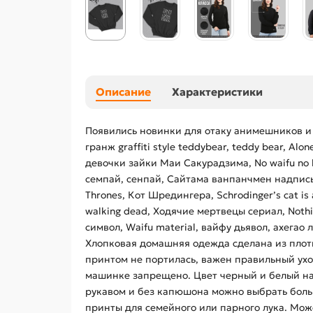
Описание
Характеристики
Появились новинки для отаку анимешников и
гранж graffiti style teddybear, teddy bear, A
девочки зайки Маи Сакурадзима, No waifu no la
семпай, сенпай, Сайтама ванпанчмен надпись O
Thrones, Кот Шредингера, Schrodinger’s cat is 
walking dead, Ходячие мертвецы сериал, Noth
символ, Waifu material, вайфу дьявол, ахегао 
Хлопковая домашняя одежда сделана из плот
принтом не портилась, важен правильный ухо
машинке запрещено. Цвет черный и белый на 
рукавом и без капюшона можно выбрать больш
принты для семейного или парного лука. Мож