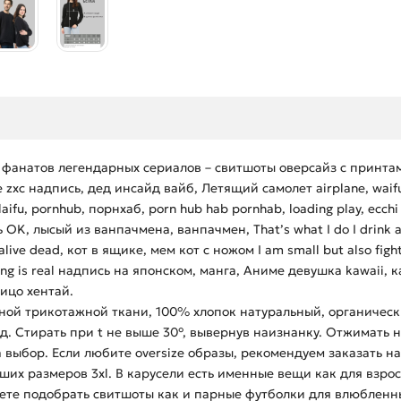
 фанатов легендарных сериалов – свитшоты оверсайз с принта
lone zxc надпись, дед инсайд вайб, Летящий самолет airplane, wa
ifu, pornhub, порнхаб, porn hub hab pornhab, loading play, ecch
K, лысый из ванпачмена, ванпачмен, That’s what I do I drink a
alive dead, кот в ящике, мем кот с ножом I am small but also fig
ing is real надпись на японском, манга, Аниме девушка kawaii,
лицо хентай.
ной трикотажной ткани, 100% хлопок натуральный, органическ
д. Стирать при t не выше 30°, вывернув наизнанку. Отжимать 
выбор. Если любите oversize образы, рекомендуем заказать на
их размеров 3xl. В карусели есть именные вещи как для взрос
ете подобрать свитшоты как и парные футболки для влюбленных