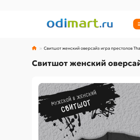
Свитшот женский оверсайз игра престолов That
Свитшот женский оверсайз