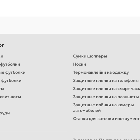
ог
ки
Сумки шопперы
футболки
Носки
ые футболки
Термонаклейки на одежду
 футболки
Защитные пленки на телефоны
ты
Защитные пленки на смарт час
 свитшоты
Защитные пленки на планшеты
Защитные плёнки на камеры
автомобилей
худи
Станки для заточки инструмен