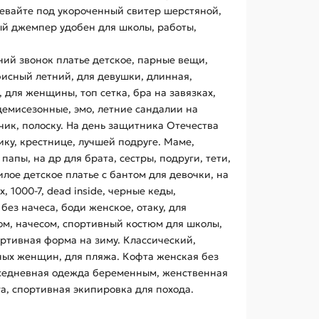
евайте под укороченный свитер шерстяной,
ный джемпер удобен для школы, работы,
ний звонок платье детское, парные вещи,
фисный летний, для девушки, длинная,
, для женщины, топ сетка, бра на завязках,
и демисезонные, эмо, летние сандалии на
чик, полоску. На день защитника Отечества
ику, крестнице, лучшей подруге. Маме,
папы, на др для брата, сестры, подруги, тети,
ое детское платье с бантом для девочки, на
, 1000-7, dead inside, черные кеды,
ез начеса, боди женское, отаку, для
ном, начесом, спортивный костюм для школы,
ортивная форма на зиму. Классический,
ных женщин, для пляжа. Кофта женская без
вседневная одежда беременным, женственная
га, спортивная экипировка для похода.