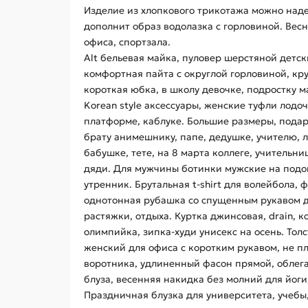
Изделие из хлопкового трикотажа можно над
дополнит образ водолазка с горловиной. Вес
офиса, спортзала.
Alt бельевая майка, пуловер шерстяной детск
комфортная пайта с округлой горловиной, кру
короткая юбка, в школу девочке, подростку ма
Korean style аксессуары, женские туфли лодочк
платформе, каблуке. Большие размеры, подаро
брату анимешнику, папе, дедушке, учителю, л
бабушке, тете, на 8 марта коллеге, учительни
дяди. Для мужчины ботинки мужские на подош
утренник. Брутальная t-shirt для волейбола, ф
однотонная рубашка со спущенным рукавом дл
растяжки, отдыха. Куртка джинсовая, drain, 
олимпийка, зипка-худи унисекс на осень. Тол
женский для офиса с коротким рукавом, не 
воротника, удлиненный фасон прямой, облег
блуза, весенняя накидка без молний для йоги
Праздничная блузка для университета, учебы