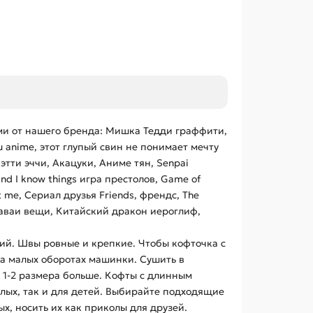
ми от нашего бренда: Мишка Тедди граффити,
ifu anime, этот глупый свин не понимает мечту
i этти эччи, Акацуки, Аниме тян, Senpai
nd I know things игра престолов, Game of
ht me, Сериал друзья Friends, френдс, The
 каваи вещи, Китайский дракон иероглиф,
ий. Швы ровные и крепкие. Чтобы кофточка с
на малых оборотах машинки. Сушить в
 1-2 размера больше. Кофты с длинным
лых, так и для детей. Выбирайте подходящие
, носить их как приколы для друзей.