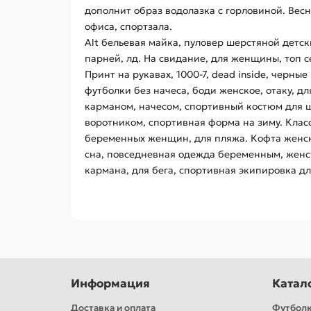
дополнит образ водолазка с горловиной. Вес
офиса, спортзала.
Alt бельевая майка, пуловер шерстяной детск
парней, лд. На свидание, для женщины, топ се
Принт на рукавах, 1000-7, dead inside, черн
футболки без начеса, боди женское, отаку, дл
карманом, начесом, спортивный костюм для шк
воротником, спортивная форма на зиму. Клас
беременных женщин, для пляжа. Кофта женск
сна, повседневная одежда беременным, женств
кармана, для бега, спортивная экипировка дл
Информация
Катал
Доставка и оплата
Футбол