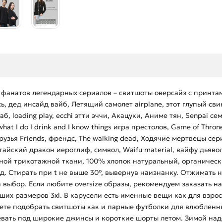
 фанатов легендарных сериалов – свитшоты оверсайз с принта
дпись, дед инсайд вайб, Летящий самолет airplane, этот глупый 
хаб, loading play, ecchi этти эччи, Акацуки, Аниме тян, Senpai
t I do I drink and I know things игра престолов, Game of Throne
рузья Friends, френдс, The walking dead, Ходячие мертвецы сери
айский дракон иероглиф, символ, Waifu material, вайфу дьявол
ной трикотажной ткани, 100% хлопок натуральный, органическ
д. Стирать при t не выше 30°, вывернув наизнанку. Отжимать 
выбор. Если любите oversize образы, рекомендуем заказать на
их размеров 3xl. В карусели есть именные вещи как для взрос
ете подобрать свитшоты как и парные футболки для влюбленных
евать под широкие джинсы и короткие шорты летом. Зимой над