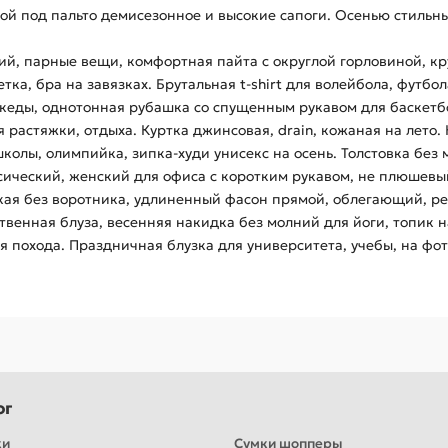
ной под пальто демисезонное и высокие сапоги. Осенью стиль
ий, парные вещи, комфортная пайта с округлой горловиной, кру
тка, бра на завязках. Брутальная t-shirt для волейбола, футбол
ые кеды, однотонная рубашка со спущенным рукавом для баскетб
я растяжки, отдыха. Куртка джинсовая, drain, кожаная на лето. 
олы, олимпийка, зипка-худи унисекс на осень. Толстовка без 
сический, женский для офиса с коротким рукавом, не плюшевы
ая без воротника, удлиненный фасон прямой, облегающий, ре
енная блуза, весенняя накидка без молний для йоги, топик на
я похода. Праздничная блузка для университета, учебы, на фо
ог
ки
Сумки шопперы