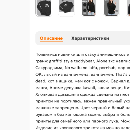
Описание
Характеристики
Появились новинки для отаку анимешников и
гранж graffiti style teddybear, Alone zxc на
Сакурадзима, No waifu no laifu, pornhub, порн
OK, лысый из ванпачмена, ванпачмен, That’s wha
dead, кот в ящике, мем кот с ножом, Сериал д
манга, Аниме девушка kawaii, каваи вещи, Кит
Хлопковая домашняя одежда сделана из плот
принтом не портилась, важен правильный ухо
машинке запрещено. Цвет черный и белый на 
рукавом и без капюшона можно выбрать больш
принты для семейного или парного лука. Мож
Изделие из хлопкового трикотажа можно над