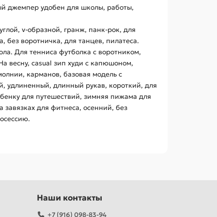
ный джемпер удобен для школы, работы,
глой, v-образной, гранж, панк-рок, для
а, без воротничка, для танцев, пилатеса.
ола. Для тенниса футболка с воротником,
На весну, casual зип худи с капюшоном,
молнии, карманов, базовая модель с
й, удлиненный, длинный рукав, короткий, для
бенку для путешествий, зимняя пижама для
 завязках для фитнеса, осенний, без
тосессию.
Наши контакты
+7 (916) 098-83-94