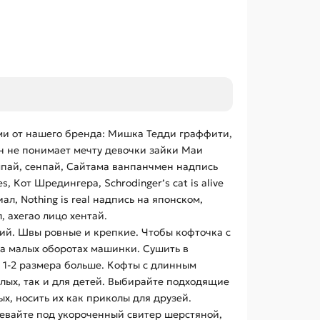
ми от нашего бренда: Мишка Тедди граффити,
свин не понимает мечту девочки зайки Маи
 семпай, сенпай, Сайтама ванпанчмен надпись
s, Кот Шредингера, Schrodinger’s cat is alive
ал, Nothing is real надпись на японском,
, ахегао лицо хентай.
ий. Швы ровные и крепкие. Чтобы кофточка с
на малых оборотах машинки. Сушить в
 1-2 размера больше. Кофты с длинным
лых, так и для детей. Выбирайте подходящие
, носить их как приколы для друзей.
евайте под укороченный свитер шерстяной,