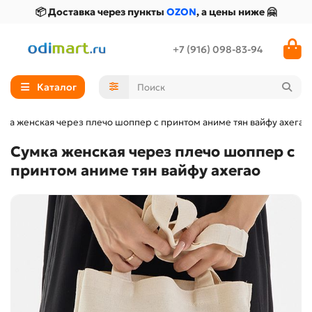
📦 Доставка через пункты
OZON
, а цены ниже 🤗
+7 (916) 098-83-94
Каталог
мка женская через плечо шоппер с принтом аниме тян вайфу ахегао
Сумка женская через плечо шоппер с
принтом аниме тян вайфу ахегао