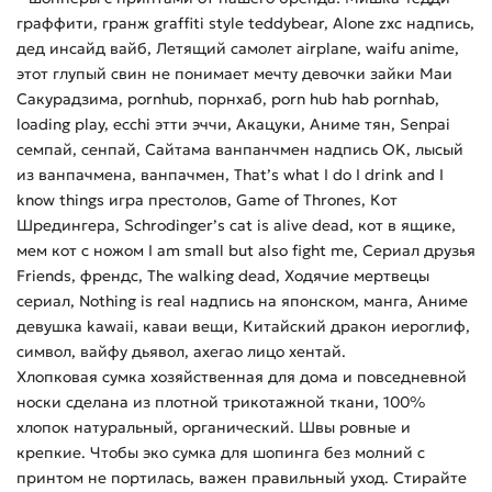
граффити, гранж graffiti style teddybear, Alone zxc надпись,
дед инсайд вайб, Летящий самолет airplane, waifu anime,
этот глупый свин не понимает мечту девочки зайки Маи
Сакурадзима, pornhub, порнхаб, porn hub hab pornhab,
loading play, ecchi этти эччи, Акацуки, Аниме тян, Senpai
семпай, сенпай, Сайтама ванпанчмен надпись OK, лысый
из ванпачмена, ванпачмен, That’s what I do I drink and I
know things игра престолов, Game of Thrones, Кот
Шредингера, Schrodinger’s cat is alive dead, кот в ящике,
мем кот с ножом I am small but also fight me, Сериал друзья
Friends, френдс, The walking dead, Ходячие мертвецы
сериал, Nothing is real надпись на японском, манга, Аниме
девушка kawaii, каваи вещи, Китайский дракон иероглиф,
символ, вайфу дьявол, ахегао лицо хентай.
Хлопковая сумка хозяйственная для дома и повседневной
носки сделана из плотной трикотажной ткани, 100%
хлопок натуральный, органический. Швы ровные и
крепкие. Чтобы эко сумка для шопинга без молний с
принтом не портилась, важен правильный уход. Стирайте