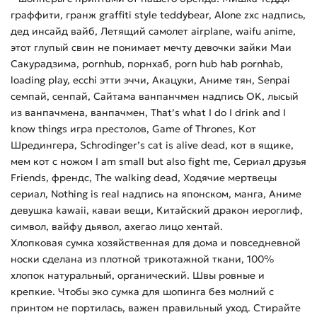
граффити, гранж graffiti style teddybear, Alone zxc надпись,
дед инсайд вайб, Летящий самолет airplane, waifu anime,
этот глупый свин не понимает мечту девочки зайки Маи
Сакурадзима, pornhub, порнхаб, porn hub hab pornhab,
loading play, ecchi этти эччи, Акацуки, Аниме тян, Senpai
семпай, сенпай, Сайтама ванпанчмен надпись OK, лысый
из ванпачмена, ванпачмен, That’s what I do I drink and I
know things игра престолов, Game of Thrones, Кот
Шредингера, Schrodinger’s cat is alive dead, кот в ящике,
мем кот с ножом I am small but also fight me, Сериал друзья
Friends, френдс, The walking dead, Ходячие мертвецы
сериал, Nothing is real надпись на японском, манга, Аниме
девушка kawaii, каваи вещи, Китайский дракон иероглиф,
символ, вайфу дьявол, ахегао лицо хентай.
Хлопковая сумка хозяйственная для дома и повседневной
носки сделана из плотной трикотажной ткани, 100%
хлопок натуральный, органический. Швы ровные и
крепкие. Чтобы эко сумка для шопинга без молний с
принтом не портилась, важен правильный уход. Стирайте