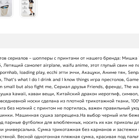
ов сериалов – шопперы с принтами от нашего бренда: Мишка Те
б, Летящий самолет airplane, waifu anime, этот глупый свин не
pornhab, loading play, ecchi этти эччи, Акацуки, Аниме тян, Se
hat’s what I do I drink and I know things игра престолов, Game
am small but also fight me, Сериал друзья Friends, френдс, The 
вушка kawaii, каваи вещи, Китайский дракон иероглиф, символ,
овседневной носки сделана из плотной трикотажной ткани, 10
га без молний с принтом не портилась, важен правильный уход
шинки. Машинная сушка запрещена.На выбор черный или бежев
д парные футболки для влюбленных, носить их как приколы д
ани универсальна. Сумка трикотажная без карманов и застежки 
тяной. Весной однотонная пляжная сумка, красивая под пальт