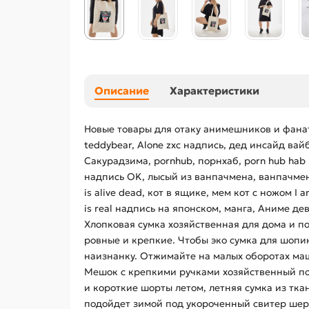
Описание
Характеристики
Новые товары для отаку анимешников и фанат
teddybear, Alone zxc надпись, дед инсайд вай
Сакурадзима, pornhub, порнхаб, porn hub hab 
надпись OK, лысый из ванпачмена, ванпачмен, T
is alive dead, кот в ящике, мем кот с ножом I 
is real надпись на японском, манга, Аниме де
Хлопковая сумка хозяйственная для дома и п
ровные и крепкие. Чтобы эко сумка для шопин
наизнанку. Отжимайте на малых оборотах ма
Мешок с крепкими ручками хозяйственный по
и короткие шорты летом, летняя сумка из тк
подойдет зимой под укороченный свитер шерс