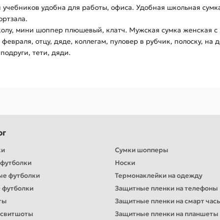
й учебников удобна для работы, офиса. Удобная школьная сумк
ортзала.
олу, мини шоппер плюшевый, клатч. Мужская сумка женская с р
февраля, отцу, дяде, коллегам, пуловер в рубчик, полоску, на
 подруги, тети, дяди.
ог
ки
Сумки шопперы
футболки
Носки
ые футболки
Термонаклейки на одежду
 футболки
Защитные пленки на телефоны
ты
Защитные пленки на смарт час
 свитшоты
Защитные пленки на планшеты