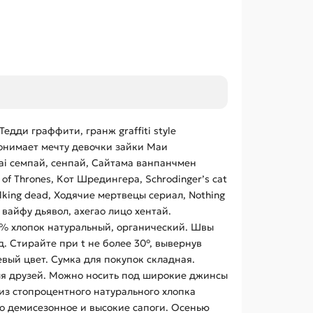
дди граффити, гранж graffiti style
 понимает мечту девочки зайки Маи
npai семпай, сенпай, Сайтама ванпанчмен
 of Thrones, Кот Шредингера, Schrodinger’s cat
walking dead, Ходячие мертвецы сериал, Nothing
 вайфу дьявол, ахегао лицо хентай.
0% хлопок натуральный, органический. Швы
. Стирайте при t не более 30°, вывернув
ый цвет. Сумка для покупок складная.
ля друзей. Можно носить под широкие джинсы
из стопроцентного натурального хлопка
о демисезонное и высокие сапоги. Осенью