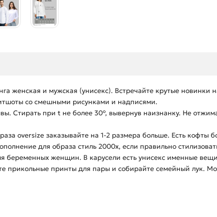
манга женская и мужская (унисекс). Встречайте крутые новинк
витшоты со смешными рисунками и надписями.
. Стирать при t не более 30°, вывернув наизнанку. Не отжима
аза oversize заказывайте на 1-2 размера больше. Есть кофты б
ополнение для образа стиль 2000х, если правильно стилизоват
я беременных женщин. В карусели есть унисекс именные вещи 
те прикольные принты для пары и собирайте семейный лук. Мо