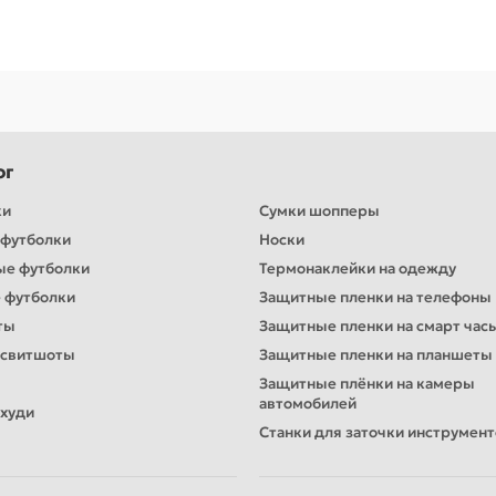
ог
ки
Сумки шопперы
футболки
Носки
ые футболки
Термонаклейки на одежду
 футболки
Защитные пленки на телефоны
ты
Защитные пленки на смарт час
 свитшоты
Защитные пленки на планшеты
Защитные плёнки на камеры
автомобилей
худи
Станки для заточки инструмен