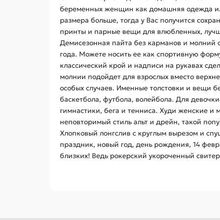
беременных женщин как домашняя одежда или 
размера больше, тогда у Вас получится сохра
принты и парные вещи для влюбленных, лучших
Демисезонная пайта без карманов и молний с
года. Можете носить ее как спортивную форму
классический крой и надписи на рукавах сд
молнии подойдет для взрослых вместо верхне
особых случаев. Именные толстовки и вещи б
баскетбола, футбола, волейбола. Для девочки
гимнастики, бега и тенниса. Худи женские и
неповторимый стиль альт и дрейн, такой попул
Хлопковый лонгслив с круглым вырезом и спущ
праздник, новый год, день рождения, 14 февр
близких! Ведь рокерский укороченный свитер