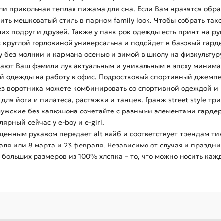
прикольная теплая пижама для сна. Если Вам нравятся образы
нить мешковатый стиль в парном family look. Чтобы собрать т
 подруг и друзей. Также у панк рок одежды есть принт на рука
 круглой горловиной универсальна и подойдет в базовый гард
 без молнии и кармана осенью и зимой в школу на физкультуру
елают Ваш фэмили лук актуальным и уникальным в эпоху миним
й одежды на работу в офис. Подростковый спортивный джемпер
ез воротника можете комбинировать со спортивной одеждой и н
 для йоги и пилатеса, растяжки и танцев. Гранж street style т
 мужские без капюшона сочетайте с разными элементами гарде
ярный сейчас у e-boy и e-girl.
енным рукавом передает alt вайб и соответствует трендам тик
аля или 8 марта и 23 февраля. Независимо от случая и праздн
 больших размеров из 100% хлопка – то, что можно носить каж