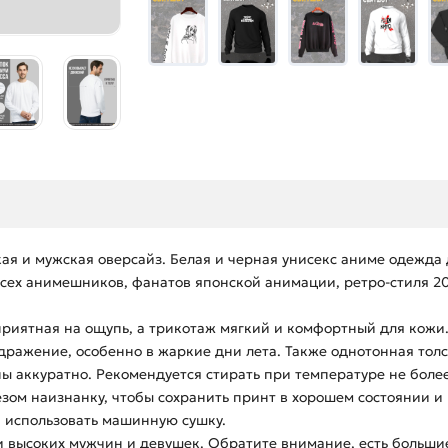
кая и мужская оверсайз. Белая и черная унисекс аниме одежда
 всех анимешников, фанатов японской анимации, ретро-стиля 2
 приятная на ощупь, а трикотаж мягкий и комфортный для кож
дражение, особенно в жаркие дни лета. Также однотонная тол
 аккуратно. Рекомендуется стирать при температуре не более
зом наизнанку, чтобы сохранить принт в хорошем состоянии и
и использовать машинную сушку.
 высоких мужчин и девушек. Обратите внимание, есть большие