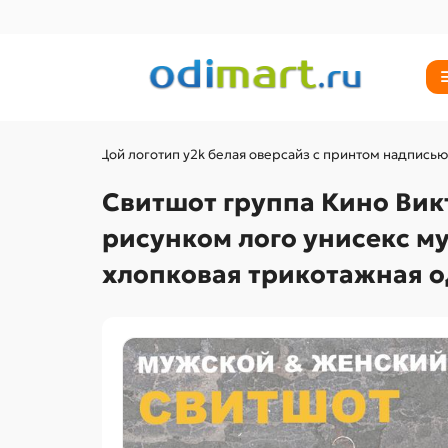
па Кино Виктор Цой логотип y2k белая оверсайз с принтом надпись
Свитшот группа Кино Вик
рисунком лого унисекс м
хлопковая трикотажная 