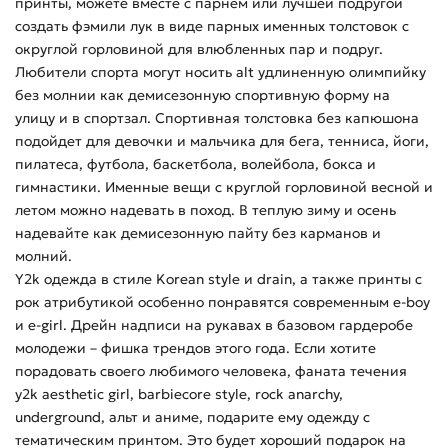
принты, можете вместе с парнем или лучшей подругой
создать фэмили лук в виде парных именных толстовок с
округлой горловиной для влюбленных пар и подруг.
Любители спорта могут носить alt удлиненную олимпийку
без молнии как демисезонную спортивную форму на
улицу и в спортзал. Спортивная толстовка без капюшона
подойдет для девочки и мальчика для бега, тенниса, йоги,
пилатеса, футбола, баскетбола, волейбола, бокса и
гимнастики. Именные вещи с круглой горловиной весной и
летом можно надевать в поход. В теплую зиму и осень
надевайте как демисезонную пайту без карманов и
молний.
Y2k одежда в стиле Korean style и drain, а также принты с
рок атрибутикой особенно понравятся современным e-boy
и e-girl. Дрейн надписи на рукавах в базовом гардеробе
молодежи – фишка трендов этого года. Если хотите
порадовать своего любимого человека, фаната течения
y2k aesthetic girl, barbiecore style, rock anarchy,
underground, альт и аниме, подарите ему одежду с
тематическим принтом. Это будет хороший подарок на