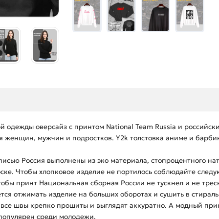
й одежды оверсайз с принтом National Team Russia и российск
ля женщин, мужчин и подростков. Y2k толстовка аниме и барбик
исью Россия выполнены из эко материала, стопроцентного нат
оске. Чтобы хлопковое изделие не портилось соблюдайте след
Чтобы принт Национальная сборная России не тускнел и не тре
тся отжимать изделие на больших оборотах и сушить в стирал
все швы крепко прошиты и выглядят аккуратно. А модный при
, популярен среди молодежи.