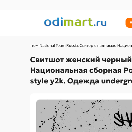
 черный с принтом National Team Russia. Свитер с надписью Национа
Свитшот женский черный с
Национальная сборная Рос
style y2k. Одежда undergr