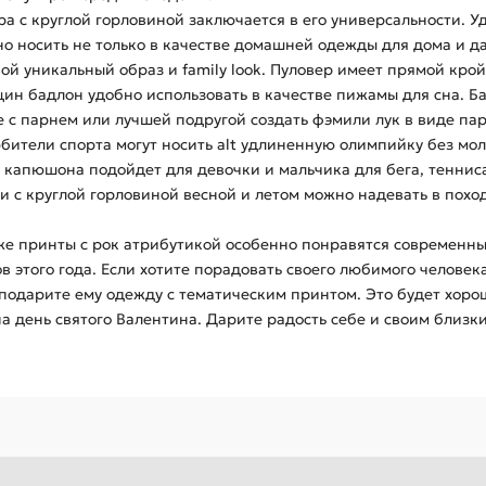
 с круглой горловиной заключается в его универсальности. У
о носить не только в качестве домашней одежды для дома и да
ой уникальный образ и family look. Пуловер имеет прямой крой
н бадлон удобно использовать в качестве пижамы для сна. Баз
с парнем или лучшей подругой создать фэмили лук в виде пар
юбители спорта могут носить alt удлиненную олимпийку без м
з капюшона подойдет для девочки и мальчика для бега, тенниса,
 с круглой горловиной весной и летом можно надевать в поход
акже принты с рок атрибутикой особенно понравятся современным
того года. Если хотите порадовать своего любимого человека, ф
име, подарите ему одежду с тематическим принтом. Это будет хо
на день святого Валентина. Дарите радость себе и своим близк