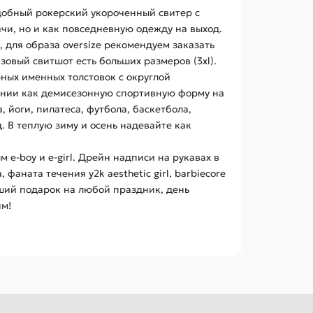
добный рокерский укороченный свитер с
чи, но и как повседневную одежду на выход.
, для образа oversize рекомендуем заказать
овый свитшот есть больших размеров (3xl).
ных именных толстовок с округлой
олнии как демисезонную спортивную форму на
 йоги, пилатеса, футбола, баскетбола,
. В теплую зиму и осень надевайте как
 e-boy и e-girl. Дрейн надписи на рукавах в
аната течения y2k aesthetic girl, barbiecore
роший подарок на любой праздник, день
им!