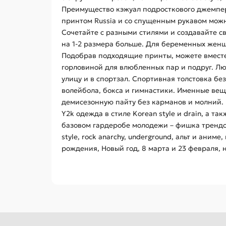
Преимущество кэжуал подросткового джемпера
принтом Russia и со спущенным рукавом можн
Сочетайте с разными стилями и создавайте св
на 1-2 размера больше. Для беременных женщи
Подобрав подходящие принты, можете вместе 
горловиной для влюбленных пар и подруг. Л
улицу и в спортзал. Спортивная толстовка бе
волейбола, бокса и гимнастики. Именные вещи
демисезонную пайту без карманов и молний.
Y2k одежда в стиле Korean style и drain, а т
базовом гардеробе молодежи – фишка трендов э
style, rock anarchy, underground, альт и ан
рождения, Новый год, 8 марта и 23 февраля, 