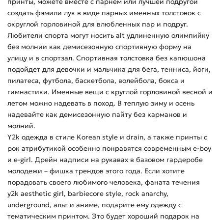
принты, можете вместе с парнем или лучшей подругой
создать фэмили лук в виде парных именных толстовок с
округлой горловиной для влюбленных пар и подруг.
Любители спорта могут носить alt удлиненную олимпийку
без молнии как демисезонную спортивную форму на
улицу и в спортзал. Спортивная толстовка без капюшона
подойдет для девочки и мальчика для бега, тенниса, йоги,
пилатеса, футбола, баскетбола, волейбола, бокса и
гимнастики. Именные вещи с круглой горловиной весной и
летом можно надевать в поход. В теплую зиму и осень
надевайте как демисезонную пайту без карманов и
молний.
Y2k одежда в стиле Korean style и drain, а также принты с
рок атрибутикой особенно понравятся современным e-boy
и e-girl. Дрейн надписи на рукавах в базовом гардеробе
молодежи – фишка трендов этого года. Если хотите
порадовать своего любимого человека, фаната течения
y2k aesthetic girl, barbiecore style, rock anarchy,
underground, альт и аниме, подарите ему одежду с
тематическим принтом. Это будет хороший подарок на