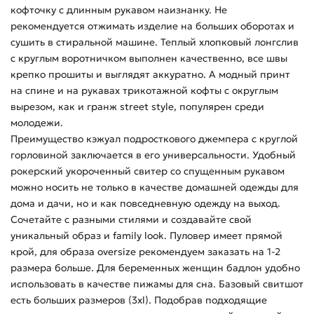
кофточку с длинным рукавом наизнанку. Не
рекомендуется отжимать изделие на больших оборотах и
сушить в стиральной машине. Теплый хлопковый лонгслив
с круглым воротничком выполнен качественно, все швы
крепко прошиты и выглядят аккуратно. А модный принт
на спине и на рукавах трикотажной кофты с округлым
вырезом, как и гранж street style, популярен среди
молодежи.
Преимущество кэжуал подросткового джемпера с круглой
горловиной заключается в его универсальности. Удобный
рокерский укороченный свитер со спущенным рукавом
можно носить не только в качестве домашней одежды для
дома и дачи, но и как повседневную одежду на выход.
Сочетайте с разными стилями и создавайте свой
уникальный образ и family look. Пуловер имеет прямой
крой, для образа oversize рекомендуем заказать на 1-2
размера больше. Для беременных женщин бадлон удобно
использовать в качестве пижамы для сна. Базовый свитшот
есть больших размеров (3xl). Подобрав подходящие