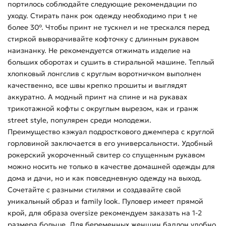
портилось соблюдайте следующие рекомендации по
уходу. Стирать панк рок одежду необходимо при t не
более 30°. Чтобы принт не тускнел и не трескался перед
стиркой выворачивайте кофточку с длинным рукавом
наизнанку. Не рекомендуется отжимать изделие на
больших оборотах и сушить в стиральной машине. Теплый
хлопковый лонгслив с круглым воротничком выполнен
качественно, все швы крепко прошиты и выглядят
аккуратно. А модный принт на спине и на рукавах
трикотажной кофты с округлым вырезом, как и гранж
street style, популярен среди молодежи.
Преимущество кэжуал подросткового джемпера с круглой
горловиной заключается в его универсальности. Удобный
рокерский укороченный свитер со спущенным рукавом
можно носить не только в качестве домашней одежды для
дома и дачи, но и как повседневную одежду на выход.
Сочетайте с разными стилями и создавайте свой
уникальный образ и family look. Пуловер имеет прямой
крой, для образа oversize рекомендуем заказать на 1-2
размера больше. Для беременных женщин бадлон удобно