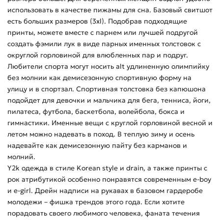
использовать в качестве пижамы для сна. Базовый свитшот
есть больших размеров (3xl). Подобрав подходящие
принты, можете вместе с парнем или лучшей подругой
создать фэмили лук в виде парных именных толстовок с
округлой горловиной для влюбленных пар и подруг.
Любители спорта могут носить alt удлиненную олимпийку
без молнии как демисезонную спортивную форму на
улицу и в спортзал. Спортивная толстовка без капюшона
подойдет для девочки и мальчика для бега, тенниса, йоги,
пилатеса, футбола, баскетбола, волейбола, бокса и
гимнастики. Именные вещи с круглой горловиной весной и
летом можно надевать в поход. В теплую зиму и осень
надевайте как демисезонную пайту без карманов и
молний.
Y2k одежда в стиле Korean style и drain, а также принты с
рок атрибутикой особенно понравятся современным e-boy
и e-girl. Дрейн надписи на рукавах в базовом гардеробе
молодежи – фишка трендов этого года. Если хотите
порадовать своего любимого человека, фаната течения