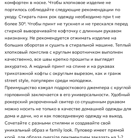
комфортен в носке. Чтобы хлопковое изделие не
портилось соблюдайте следующие рекомендации по
уходу. Стирать панк рок одежду необходимо при t не
более 30°. Чтобы принт не тускнел и не трескался перед
стиркой выворачивайте кофточку с длинным рукавом
наизнанку. Не рекомендуется отжимать изделие на
больших оборотах и сушить в стиральной машине. Теплый
хлопковый лонгслив с круглым воротничком выполнен
качественно, все швы крепко прошиты и выглядят
аккуратно. А модный принт на спине и на рукавах
трикотажной кофты с округлым вырезом, как и гранж
street style, популярен среди молодежи.
Преимущество кэжуал подросткового джемпера с круглой
горловиной заключается в его универсальности. Удобный
рокерский укороченный свитер со спущенным рукавом
можно носить не только в качестве домашней одежды для
дома и дачи, но и как повседневную одежду на выход.
Сочетайте с разными стилями и создавайте свой
уникальный образ и family look. Пуловер имеет прямой
крой, для образа oversize рекомендуем заказать на 1-2