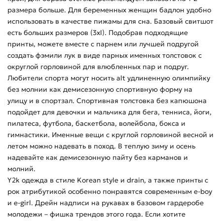
размера больше. Для беременных женщин бадлон удобно
использовать в качестве пижамы для сна. Базовый свитшот
есть больших размеров (3xl). Подобрав подходящие
принты, можете вместе с парнем или лучшей подругой
создать фэмили лук в виде парных именных толстовок с
округлой горловиной для влюбленных пар и подруг.
Любители спорта могут носить alt удлиненную олимпийку
без молнии как демисезонную спортивную форму на
улицу и в спортзал. Спортивная толстовка без капюшона
подойдет для девочки и мальчика для бега, тенниса, йоги,
пилатеса, футбола, баскетбола, волейбола, бокса и
гимнастики. Именные вещи с круглой горловиной весной и
летом можно надевать в поход. В теплую зиму и осень
надевайте как демисезонную пайту без карманов и
молний.
Y2k одежда в стиле Korean style и drain, а также принты с
рок атрибутикой особенно понравятся современным e-boy
и e-girl. Дрейн надписи на рукавах в базовом гардеробе
молодежи – фишка трендов этого года. Если хотите