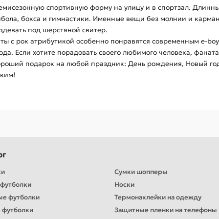
 демисезонную спортивную форму на улицу и в спортзал. Длинн
ейбола, бокса и гимнастики. Именные вещи без молнии и карман
оддевать под шерстяной свитер.
инты с рок атрибутикой особенно понравятся современным e-boy 
а. Если хотите порадовать своего любимого человека, фаната т
ороший подарок на любой праздник: День рождения, Новый год,
зким!
ог
ки
Сумки шопперы
футболки
Носки
ые футболки
Термонаклейки на одежду
 футболки
Защитные пленки на телефоны