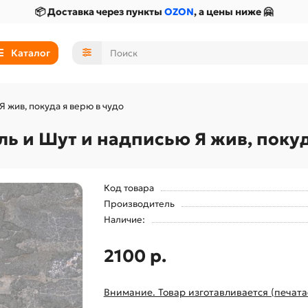
📦 Доставка через пункты
OZON
, а цены ниже 🤗
Каталог
 жив, покуда я верю в чудо
ь и Шут и надписью Я жив, покуд
Код товара
Производитель
Наличие:
2100 р.
Внимание. Товар изготавливается (печата