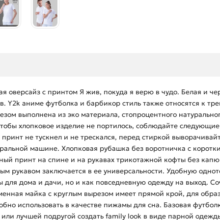
ая оверсайз с принтом Я жив, покуда я верю в чудо. Белая и че
 Y2k аниме футболка и барбикор стиль также относятся к трен
езом выполнена из эко материала, стопроцентного натурально
 Чтобы хлопковое изделие не портилось, соблюдайте следующие
 принт не тускнел и не трескался, перед стиркой выворачивай
иральной машине. Хлопковая рубашка без воротничка с коротк
дный принт на спине и на рукавах трикотажной кофты без кап
ным рукавом заключается в ее универсальности. Удобную одн
 для дома и дачи, но и как повседневную одежду на выход. Со
енная майка с круглым вырезом имеет прямой крой, для образа
но использовать в качестве пижамы для сна. Базовая футболка
или лучшей подругой создать family look в виде парной одеж