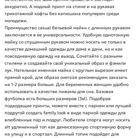
аккуратно. А модный принт на спине и на рукавах
трикотажной кофты без капюшона популярен среди
молодежи.
Преимущество casual бельевой майки с длинным рукавом
заключается в ее универсальности. Удобную однотонную
майку со спущенным рукавом можно носить не только в
качестве домашней одежды для дома и дачи, но и как
повседневную одежду на выход. Сочетайте с разными
стилями и создавайте свой уникальный образ и фэмили
лук. Нательная именная майка с круглым вырезом имеет
прямой крой, для образа oversize рекомендуем заказать
на 1-2 размера больше. Для беременных женщин удобно
использовать в качестве пижамы для сна. Базовая
футболка есть больших размеров (3xl). Подобрав
подходящие принты, можете вместе с парнем или лучшей
подругой создать family look в виде парной одежды для
влюбленных пар и подруг. Любители спорта могут носить
alt удлиненный топ как демисезонную спортивную форму
на улицу и в спортзал. Длинный топик подойдет для