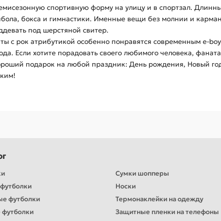
 демисезонную спортивную форму на улицу и в спортзал. Длинн
ейбола, бокса и гимнастики. Именные вещи без молнии и карман
оддевать под шерстяной свитер.
инты с рок атрибутикой особенно понравятся современным e-boy 
а. Если хотите порадовать своего любимого человека, фаната т
ороший подарок на любой праздник: День рождения, Новый год,
зким!
ог
ки
Сумки шопперы
футболки
Носки
ые футболки
Термонаклейки на одежду
 футболки
Защитные пленки на телефоны