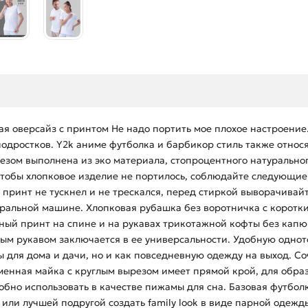
ая оверсайз с принтом Не надо портить мое плохое настроение.
дростков. Y2k аниме футболка и барбикор стиль также относят
езом выполнена из эко материала, стопроцентного натурально
 Чтобы хлопковое изделие не портилось, соблюдайте следующие
 принт не тускнел и не трескался, перед стиркой выворачивай
иральной машине. Хлопковая рубашка без воротничка с коротк
дный принт на спине и на рукавах трикотажной кофты без кап
ным рукавом заключается в ее универсальности. Удобную одн
 для дома и дачи, но и как повседневную одежду на выход. Со
енная майка с круглым вырезом имеет прямой крой, для образа
но использовать в качестве пижамы для сна. Базовая футболка
или лучшей подругой создать family look в виде парной одеж