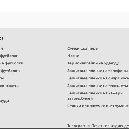
ог
ки
Сумки шопперы
футболки
Носки
ые футболки
Термонаклейки на одежду
 футболки
Защитные пленки на телефоны
ты
Защитные пленки на смарт час
 свитшоты
Защитные пленки на планшеты
Защитные плёнки на камеры
автомобилей
худи
Станки для заточки инструмен
Типография. Печать по индивиду