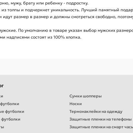
ню, мужу, брату или ребенку - подростку.
 из толпы и подчеркнет уникальность. Лучший памятный подаро
ки идут размер в размер и должны смотреться свободно, поэто
мужские. По умолчанию в товаре указан выбор мужских размеро
ми надписями состоят из 100% хлопка.
ог
ки
Сумки шопперы
футболки
Носки
ые футболки
Термонаклейки на одежду
 футболки
Защитные пленки на телефоны
ты
Защитные пленки на смарт час